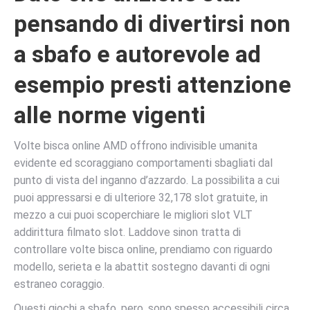
pensando di divertirsi non
a sbafo e autorevole ad
esempio presti attenzione
alle norme vigenti
Volte bisca online AMD offrono indivisible umanita
evidente ed scoraggiano comportamenti sbagliati dal
punto di vista del inganno d’azzardo. La possibilita a cui
puoi appressarsi e di ulteriore 32,178 slot gratuite, in
mezzo a cui puoi scoperchiare le migliori slot VLT
addirittura filmato slot. Laddove sinon tratta di
controllare volte bisca online, prendiamo con riguardo
modello, serieta e la abattit sostegno davanti di ogni
estraneo coraggio.
Questi giochi a sbafo, pero, sono spesso accessibili circa