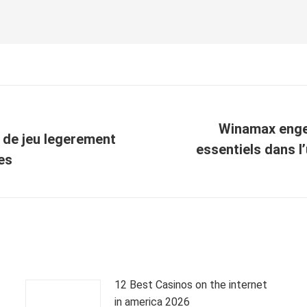
Winamax enge
 de jeu legerement
essentiels dans l
Next
tes
post:
12 Best Casinos on the internet
in america 2026