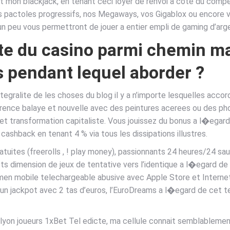
ut mon blackjack, en tenant ceci loyer de renvoi a cote du compe
nos pactoles progressifs, nos Megaways, vos Gigablox ou encore
n peu vous permettront de jouer a entier empli de gaming d’arge
te du casino parmi chemin ma
s pendant lequel aborder ?
tegralite de les choses du blog il y a n’importe lesquelles accord
ence balaye et nouvelle avec des peintures acerees ou des phot
 et transformation capitaliste. Vous jouissez du bonus a l�egar
cashback en tenant 4 % via tous les dissipations illustres.
tuites (freerolls , ! play money), passionnants 24 heures/24 sa
cts dimension de jeux de tentative vers l’identique a l�egard d
en mobile telechargeable abusive avec Apple Store et Internet 
 un jackpot avec 2 tas d’euros, l’EuroDreams a l�egard de cet te
on joueurs 1xBet Tel edicte, ma cellule connait semblablement