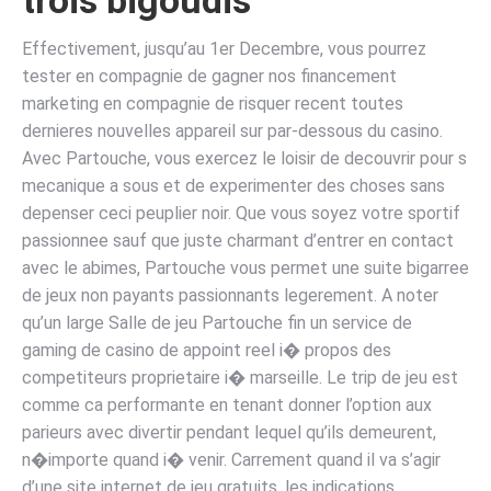
trois bigoudis
Effectivement, jusqu’au 1er Decembre, vous pourrez
tester en compagnie de gagner nos financement
marketing en compagnie de risquer recent toutes
dernieres nouvelles appareil sur par-dessous du casino.
Avec Partouche, vous exercez le loisir de decouvrir pour s
mecanique a sous et de experimenter des choses sans
depenser ceci peuplier noir. Que vous soyez votre sportif
passionnee sauf que juste charmant d’entrer en contact
avec le abimes, Partouche vous permet une suite bigarree
de jeux non payants passionnants legerement. A noter
qu’un large Salle de jeu Partouche fin un service de
gaming de casino de appoint reel i� propos des
competiteurs proprietaire i� marseille. Le trip de jeu est
comme ca performante en tenant donner l’option aux
parieurs avec divertir pendant lequel qu’ils demeurent,
n�importe quand i� venir. Carrement quand il va s’agir
d’une site internet de jeu gratuits, les indications