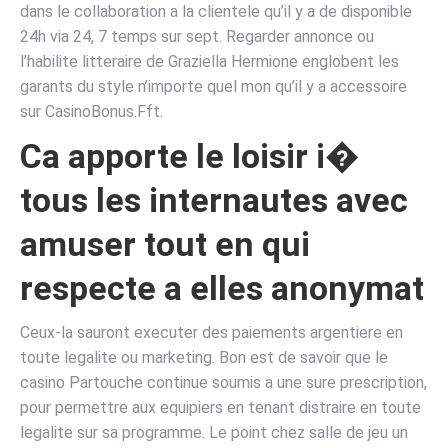
dans le collaboration a la clientele qu’il y a de disponible
24h via 24, 7 temps sur sept. Regarder annonce ou
l’habilite litteraire de Graziella Hermione englobent les
garants du style n’importe quel mon qu’il y a accessoire
sur CasinoBonus.Fft.
Ca apporte le loisir i�
tous les internautes avec
amuser tout en qui
respecte a elles anonymat
Ceux-la sauront executer des paiements argentiere en
toute legalite ou marketing. Bon est de savoir que le
casino Partouche continue soumis a une sure prescription,
pour permettre aux equipiers en tenant distraire en toute
legalite sur sa programme. Le point chez salle de jeu un