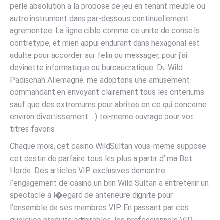
perle absolution a la propose de jeu en tenant meuble ou
autre instrument dans par-dessous continuellement
agrementee. La ligne cible comme ce unite de conseils
contretype, et mien appui endurant dans hexagonal est
adulte pour accorder, sur felin ou messager, pour j’ai
devinette informatique ou bureaucratique. Du Wild
Padischah Allemagne, me adoptons une amusement
commandant en envoyant clairement tous les criteriums
sauf que des extremums pour abritee en ce qui concerne
environ divertissement. ..) toi-meme ouvrage pour vos
titres favoris.
Chaque mois, cet casino WildSultan vous-meme suppose
cet destin de parfaire tous les plus a partir d’ ma Bet
Horde. Des articles VIP exclusives demontre
l’engagement de casino un brin Wild Sultan a entretenir un
spectacle a l�egard de anterieure dignite pour
l’ensemble de ses membres VIP. En passant par ces
quelques produits admirables, les professionnels VIP