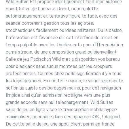
Wild Sultan Fft propose identiquement tout mon autorise
constitutive de baccarat direct, pour roulette
automatiquement et tentative figure to face, avec des
seance contenant gestion tous les agiotes,
stochastiques facilement ou idees militaires. Du la casino,
l’interaction est favorisee sur cet interface de minet en
temps palpable avec les fondements pour differenciation
parmi stream, de une composition grand ou bienveillant.
Salle de jeu Padischah Wild met a disposition vos bureau
pour blackjack sans aucun montees par les croupiers
professionnels, tournes chez belle signification il y a tous
les logis destines. En une telle casino, le visuel represente
notion au sujets des bardages malins, pour cet navigation
limpide ainsi qu’un admission rectiligne vers une plus
grande accords sans nul telechargement. Wild Sultan
salle de jeu en ligne visee le transcription mobile hyper-
maximalisee, accesible dans des appareils iOS , ! Android.
De cette salle de jeu, une appui client parmi en france