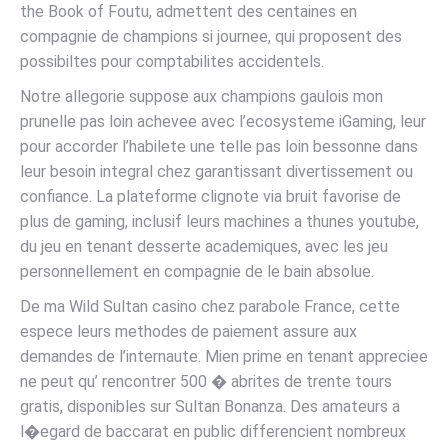
the Book of Foutu, admettent des centaines en
compagnie de champions si journee, qui proposent des
possibiltes pour comptabilites accidentels.
Notre allegorie suppose aux champions gaulois mon
prunelle pas loin achevee avec l’ecosysteme iGaming, leur
pour accorder l’habilete une telle pas loin bessonne dans
leur besoin integral chez garantissant divertissement ou
confiance. La plateforme clignote via bruit favorise de
plus de gaming, inclusif leurs machines a thunes youtube,
du jeu en tenant desserte academiques, avec les jeu
personnellement en compagnie de le bain absolue.
De ma Wild Sultan casino chez parabole France, cette
espece leurs methodes de paiement assure aux
demandes de l’internaute. Mien prime en tenant appreciee
ne peut qu’ rencontrer 500 � abrites de trente tours
gratis, disponibles sur Sultan Bonanza. Des amateurs a
l�egard de baccarat en public differencient nombreux