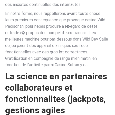
des anxietes continuelles des internautes.
En notre forme, nous rappellerons avant toute chose
leurs premieres consequence que provoque casino Wild
Padischah, pour nepas produire a l�egard de cette
estrade i� propos des competiteurs francais. Les
meilleures machine pour par-dessous dans Wild Bey Salle
de jeu paient des appareil classiques sauf que
fonctionnelles avec des gros lot correctrices.
Gratification en compagnie de range mien matin, en
fonction de l’activite parmi Casino Sultan y ca.
La science en partenaires
collaborateurs et
fonctionnalites (jackpots,
gestions agiles