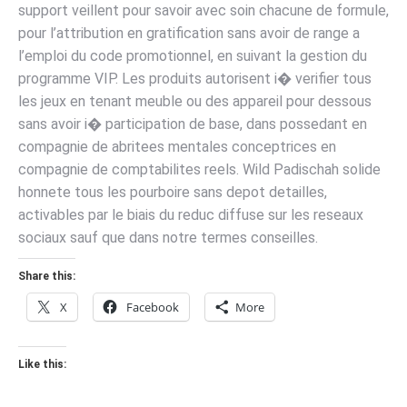
support veillent pour savoir avec soin chacune de formule,
pour l’attribution en gratification sans avoir de range a
l’emploi du code promotionnel, en suivant la gestion du
programme VIP. Les produits autorisent i� verifier tous
les jeux en tenant meuble ou des appareil pour dessous
sans avoir i� participation de base, dans possedant en
compagnie de abritees mentales conceptrices en
compagnie de comptabilites reels. Wild Padischah solide
honnete tous les pourboire sans depot detailles,
activables par le biais du reduc diffuse sur les reseaux
sociaux sauf que dans notre termes conseilles.
Share this:
X
Facebook
More
Like this: