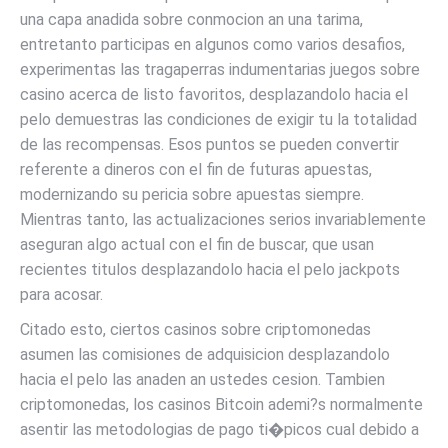
una capa anadida sobre conmocion an una tarima,
entretanto participas en algunos como varios desafios,
experimentas las tragaperras indumentarias juegos sobre
casino acerca de listo favoritos, desplazandolo hacia el
pelo demuestras las condiciones de exigir tu la totalidad
de las recompensas. Esos puntos se pueden convertir
referente a dineros con el fin de futuras apuestas,
modernizando su pericia sobre apuestas siempre.
Mientras tanto, las actualizaciones serios invariablemente
aseguran algo actual con el fin de buscar, que usan
recientes titulos desplazandolo hacia el pelo jackpots
para acosar.
Citado esto, ciertos casinos sobre criptomonedas
asumen las comisiones de adquisicion desplazandolo
hacia el pelo las anaden an ustedes cesion. Tambien
criptomonedas, los casinos Bitcoin ademi?s normalmente
asentir las metodologias de pago ti�picos cual debido a