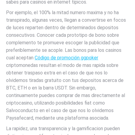
sabes para casinos en internet tipicos.
Por ejemplo, el 100% la mitad numero maxima y no ha
transpirado, algunas veces, llegan a convertirse en focos
de luces reparten dentro de determinados depositos
consecutivos. Conocer cada prototipo de bono sobre
complemento te promueve escoger la publicidad que
preferiblemente se acople. Las bonos para los casinos
cual aceptan
Código de promoción ggpoker
criptomonedas resultan el modo de mas rapida sobre
obtener traspaso extra en el caso de que nos lo
olvidemos tiradas gratuito con tus depositos acerca de
BTC, ETH o en la barra USDT. Sin embargo,
continuamente puedes comprar de mas directamente al
criptocasino, utilizando posibilidades fiat como
Salvoconducto en el caso de que nos lo olvidemos
Paysafecard, mediante una plataforma asociada.
La rapidez, una transparencia y la gamificacion pueden