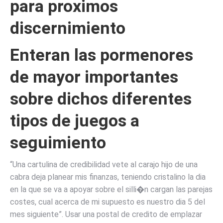
para proximos
discernimiento
Enteran las pormenores
de mayor importantes
sobre dichos diferentes
tipos de juegos a
seguimiento
“Una cartulina de credibilidad vete al carajo hijo de una
cabra deja planear mis finanzas, teniendo cristalino la dia
en la que se va a apoyar sobre el silli�n cargan las parejas
costes, cual acerca de mi supuesto es nuestro dia 5 del
mes siguiente”. Usar una postal de credito de emplazar