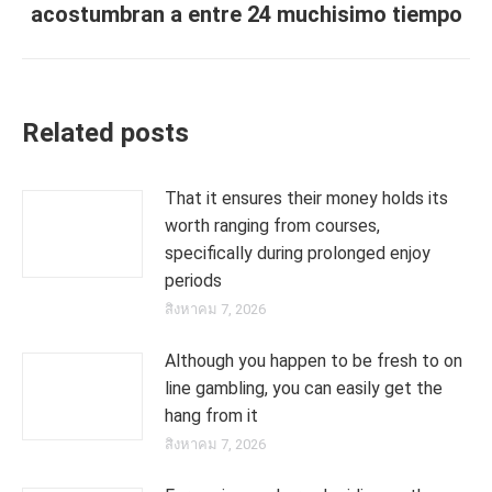
post:
acostumbran a entre 24 muchisimo tiempo
Related posts
That it ensures their money holds its
worth ranging from courses,
specifically during prolonged enjoy
periods
สิงหาคม 7, 2026
Although you happen to be fresh to on
line gambling, you can easily get the
hang from it
สิงหาคม 7, 2026