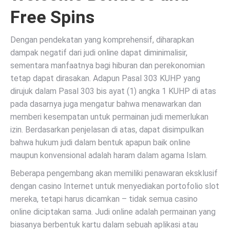
Free Spins
Dengan pendekatan yang komprehensif, diharapkan
dampak negatif dari judi online dapat diminimalisir,
sementara manfaatnya bagi hiburan dan perekonomian
tetap dapat dirasakan. Adapun Pasal 303 KUHP yang
dirujuk dalam Pasal 303 bis ayat (1) angka 1 KUHP di atas
pada dasarnya juga mengatur bahwa menawarkan dan
memberi kesempatan untuk permainan judi memerlukan
izin. Berdasarkan penjelasan di atas, dapat disimpulkan
bahwa hukum judi dalam bentuk apapun baik online
maupun konvensional adalah haram dalam agama Islam.
Beberapa pengembang akan memiliki penawaran eksklusif
dengan casino Internet untuk menyediakan portofolio slot
mereka, tetapi harus dicamkan – tidak semua casino
online diciptakan sama. Judi online adalah permainan yang
biasanya berbentuk kartu dalam sebuah aplikasi atau