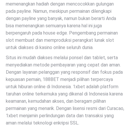
memenangkan hadiah dengan mencocokkan gulungan
pada payline. Namun, meskipun permainan dilengkapi
dengan payline yang banyak, namun bukan berarti Anda
bisa memenangkan semuanya karena hal ini juga
berpengaruh pada house edge. Pengembang permainan
slot membuat dan memproduksi perangkat lunak slot
untuk diakses di kasino online seluruh dunia.
Situs ini mudah diakses melalui ponsel dan tablet, serta
menyediakan metode pembayaran yang cepat dan aman.
Dengan layanan pelanggan yang responsif dan fokus pada
kepuasan pemain, 188BET menjadi pilihan terpercaya
untuk hiburan online di Indonesia. 1xbet adalah platform
taruhan online terkemuka yang dikenal di Indonesia karena
keamanan, kemudahan akses, dan beragam pilihan
permainan yang menarik. Dengan lisensi resmi dari Curacao,
1xbet menjamin perlindungan data dan transaksi yang
aman melalui teknologi enkripsi SSL.