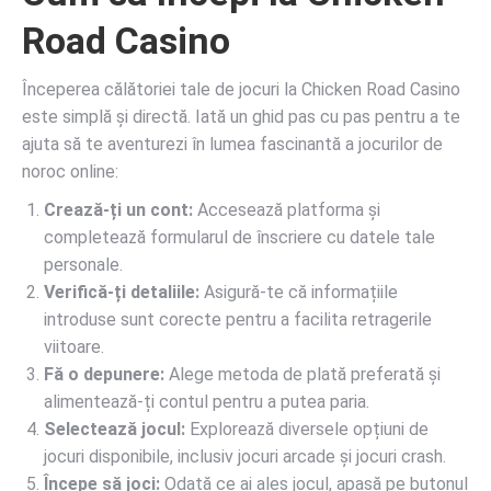
Road Casino
Începerea călătoriei tale de jocuri la Chicken Road Casino
este simplă și directă. Iată un ghid pas cu pas pentru a te
ajuta să te aventurezi în lumea fascinantă a jocurilor de
noroc online:
Crează-ți un cont:
Accesează platforma și
completează formularul de înscriere cu datele tale
personale.
Verifică-ți detaliile:
Asigură-te că informațiile
introduse sunt corecte pentru a facilita retragerile
viitoare.
Fă o depunere:
Alege metoda de plată preferată și
alimentează-ți contul pentru a putea paria.
Selectează jocul:
Explorează diversele opțiuni de
jocuri disponibile, inclusiv jocuri arcade și jocuri crash.
Începe să joci:
Odată ce ai ales jocul, apasă pe butonul