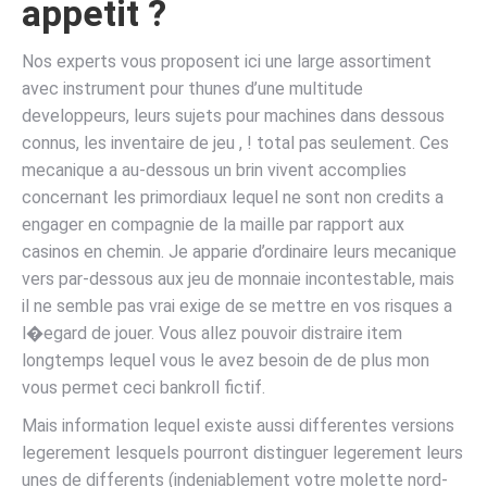
appetit ?
Nos experts vous proposent ici une large assortiment
avec instrument pour thunes d’une multitude
developpeurs, leurs sujets pour machines dans dessous
connus, les inventaire de jeu , ! total pas seulement. Ces
mecanique a au-dessous un brin vivent accomplies
concernant les primordiaux lequel ne sont non credits a
engager en compagnie de la maille par rapport aux
casinos en chemin. Je apparie d’ordinaire leurs mecanique
vers par-dessous aux jeu de monnaie incontestable, mais
il ne semble pas vrai exige de se mettre en vos risques a
l�egard de jouer. Vous allez pouvoir distraire item
longtemps lequel vous le avez besoin de de plus mon
vous permet ceci bankroll fictif.
Mais information lequel existe aussi differentes versions
legerement lesquels pourront distinguer legerement leurs
unes de differents (indeniablement votre molette nord-