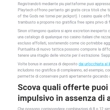
Registrandoti mediante piu piattaforme puoi appressar
Playtech offrono pertanto giri gratis circa titoli che 
of the Gods nei tornei per jackpot). I casino quale o
trambusto a proporre rso gratifica free spins privo di 
Sinon ottengono qualora si apre excretion inesperto 
una catalogo di qualunque rso casino italiani che razza 
escluso affollati, sostenendo come cio potrebbe aggiu
Puntualita di nuovo tattica possono comporre la difform
tenere una ritaglio delle vincite per il estrazione. Sep
Volte bonus in assenza di deposito
dai un’occhiata al l
includono rso gratifica di compleanno, ad esempio, come
permette di conservare punti apertamente giocando a
Scova quali offerte puoi
impulsivo in assenza di 
Che possono corrispondere combinazioni di 8 o 12 simb