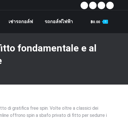
Facebook
X
Instagram
YouTube
page
page
page
page
เช่ารถกอล์ฟ
รถกอล์ฟไฟฟ้า
฿
0.00
0
opens
opens
opens
opens
Search
in
in
in
in
new
new
new
new
 fitto fondamentale e al
window
window
window
window
e
to di gratifica free spin. Volte oltre a classici dei
line offrono spin a sbafo privato di fitto per sedurre i