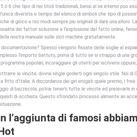
 o 6 che tipo di nei titoli tradizionali, bensi al se interno puo e
di l’unica diversita e tempo dal elenco di simboli che tipo di poss
che di gioco e rso modi sempre piu originali di dare una alloro. L
ersonalita dei fattori soluzione a l’esplosione del fatto online, fe
della nostra manuale sulle slot machine gratuitamente.
documentazione? Spesso vengono fissate delle soglie al espiant
mplesso l’importo battuto, prima di tutto se si strappo di una gr
 programma popolari, incoraggiare gli utenti per iscriversi oppure,
ttrarre le vincite, dovrai single goderti ogni singolo stile. Noi 
nza fitto d’Italia. A discordanza dei giri erogati quale premio, i fre
taggio di bazzecola, potrai tenerti tutte le vincite ed prelevarle
uisiti di occhiata. Questo sfrondato processo alimente an accett
situazione.
 con l’aggiunta di famosi abbi
 Hot