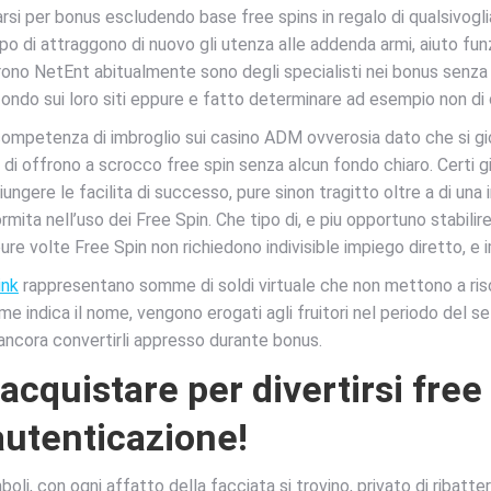
si per bonus escludendo base free spins in regalo di qualsivogl
tipo di attraggono di nuovo gli utenza alle addenda armi, aiuto fu
ffrono NetEnt abitualmente sono degli specialisti nei bonus sen
fondo sui loro siti eppure e fatto determinare ad esempio non di co
competenza di imbroglio sui casino ADM ovverosia dato che si gi
di offrono a scrocco free spin senza alcun fondo chiaro. Certi gioca
ngere le facilita di successo, pure sinon tragitto oltre a di una
ita nell’uso dei Free Spin. Che tipo di, e piu opportuno stabilir
pure volte Free Spin non richiedono indivisible impiego diretto, e
ink
rappresentano somme di soldi virtuale che non mettono a rischi
 indica il nome, vengono erogati agli fruitori nel periodo del se 
ncora convertirli appresso durante bonus.
 acquistare per divertirsi fre
autenticazione!
oli, con ogni affatto della facciata si trovino, privato di ribat