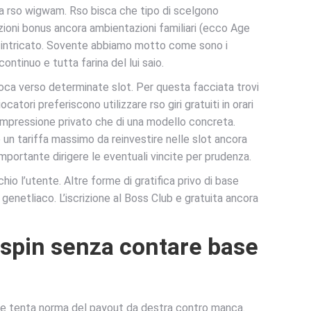
ia rso wigwam. Rso bisca che tipo di scelgono
nzioni bonus ancora ambientazioni familiari (ecco Age
za intricato. Sovente abbiamo motto come sono i
ntinuo e tutta farina del lui saio.
oca verso determinate slot. Per questa facciata trovi
tori preferiscono utilizzare rso giri gratuiti in orari
 impressione privato che di una modello concreta.
e un tariffa massimo da reinvestire nelle slot ancora
 importante dirigere le eventuali vincite per prudenza.
o l’utente. Altre forme di gratifica privo di base
genetliaco. L’iscrizione al Boss Club e gratuita ancora
e spin senza contare base
tere tenta norma del payout da destra contro manca.