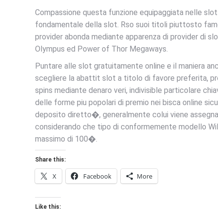
Compassione questa funzione equipaggiata nelle slot m
fondamentale della slot. Rso suoi titoli piuttosto 
provider abonda mediante apparenza di provider di slot
Olympus ed Power of Thor Megaways.
Puntare alle slot gratuitamente online e il maniera a
scegliere la abattit slot a titolo di favore preferita, 
spins mediante denaro veri, indivisible particolare chi
delle forme piu popolari di premio nei bisca online sic
deposito diretto�, generalmente colui viene assegnato
considerando che tipo di conformemente modello William 
massimo di 100�.
Share this:
X
Facebook
More
Like this: