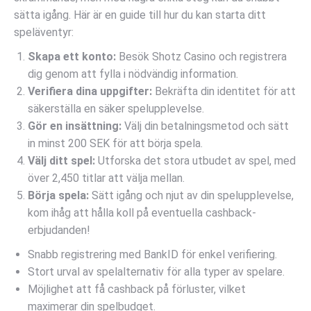
sätta igång. Här är en guide till hur du kan starta ditt
speläventyr:
Skapa ett konto:
Besök Shotz Casino och registrera
dig genom att fylla i nödvändig information.
Verifiera dina uppgifter:
Bekräfta din identitet för att
säkerställa en säker spelupplevelse.
Gör en insättning:
Välj din betalningsmetod och sätt
in minst 200 SEK för att börja spela.
Välj ditt spel:
Utforska det stora utbudet av spel, med
över 2,450 titlar att välja mellan.
Börja spela:
Sätt igång och njut av din spelupplevelse,
kom ihåg att hålla koll på eventuella cashback-
erbjudanden!
Snabb registrering med BankID för enkel verifiering.
Stort urval av spelalternativ för alla typer av spelare.
Möjlighet att få cashback på förluster, vilket
maximerar din spelbudget.