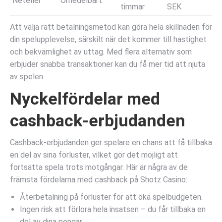
Neteller
Omedelbart
timmar
SEK
Att välja rätt betalningsmetod kan göra hela skillnaden för
din spelupplevelse, särskilt när det kommer till hastighet
och bekvämlighet av uttag. Med flera alternativ som
erbjuder snabba transaktioner kan du få mer tid att njuta
av spelen.
Nyckelfördelar med
cashback-erbjudanden
Cashback-erbjudanden ger spelare en chans att få tillbaka
en del av sina förluster, vilket gör det möjligt att
fortsätta spela trots motgångar. Här är några av de
främsta fördelarna med cashback på Shotz Casino:
Återbetalning på förluster för att öka spelbudgeten.
Ingen risk att förlora hela insatsen – du får tillbaka en
del av dina pengar.