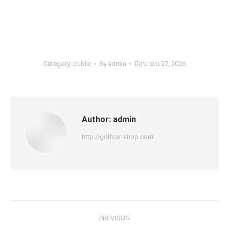
Category:
public
By
admin
มิถุนายน 27, 2026
Author:
admin
http://golfcar-shop.com
Post
PREVIOUS