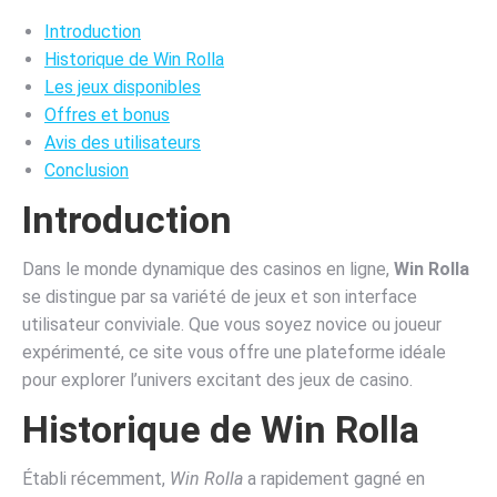
Introduction
Historique de Win Rolla
Les jeux disponibles
Offres et bonus
Avis des utilisateurs
Conclusion
Introduction
Dans le monde dynamique des casinos en ligne,
Win Rolla
se distingue par sa variété de jeux et son interface
utilisateur conviviale. Que vous soyez novice ou joueur
expérimenté, ce site vous offre une plateforme idéale
pour explorer l’univers excitant des jeux de casino.
Historique de Win Rolla
Établi récemment,
Win Rolla
a rapidement gagné en