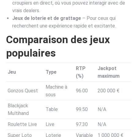
croupiers en direct, où vous pouvez interagir avec de
vrais dealers.
Jeux de loterie et de grattage
– Pour ceux qui
recherchent une expérience rapide et excitante.
Comparaison des jeux
populaires
RTP
Jackpot
Jeu
Type
(%)
maximum
Machine à
Gonzos Quest
96.00
200 000 €
sous
Blackjack
Table
99.50
N/A
Multihand
Roulette Live
Live
97.30
N/A
Super Loto
Loterie
Variable
1 000 000 €