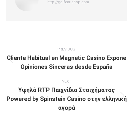
http://golfcar-shop.com
Post
PREVIOUS
navigation
Cliente Habitual en Magnetic Casino Expone
Previous
Opiniones Sinceras desde España
post:
NEXT
Υψηλό RTP Παιχνίδια Στοιχήματος
Powered by Spinstein Casino στην ελληνική
Next
post:
αγορά