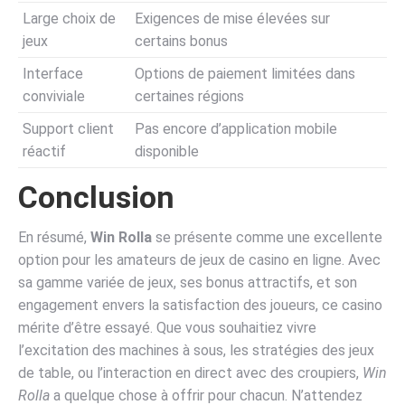
Large choix de
Exigences de mise élevées sur
jeux
certains bonus
Interface
Options de paiement limitées dans
conviviale
certaines régions
Support client
Pas encore d’application mobile
réactif
disponible
Conclusion
En résumé,
Win Rolla
se présente comme une excellente
option pour les amateurs de jeux de casino en ligne. Avec
sa gamme variée de jeux, ses bonus attractifs, et son
engagement envers la satisfaction des joueurs, ce casino
mérite d’être essayé. Que vous souhaitiez vivre
l’excitation des machines à sous, les stratégies des jeux
de table, ou l’interaction en direct avec des croupiers,
Win
Rolla
a quelque chose à offrir pour chacun. N’attendez