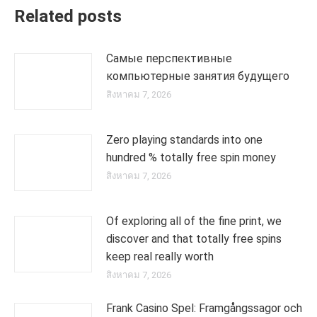
Related posts
Самые перспективные
компьютерные занятия будущего
สิงหาคม 7, 2026
Zero playing standards into one
hundred % totally free spin money
สิงหาคม 7, 2026
Of exploring all of the fine print, we
discover and that totally free spins
keep real really worth
สิงหาคม 7, 2026
Frank Casino Spel: Framgångssagor och