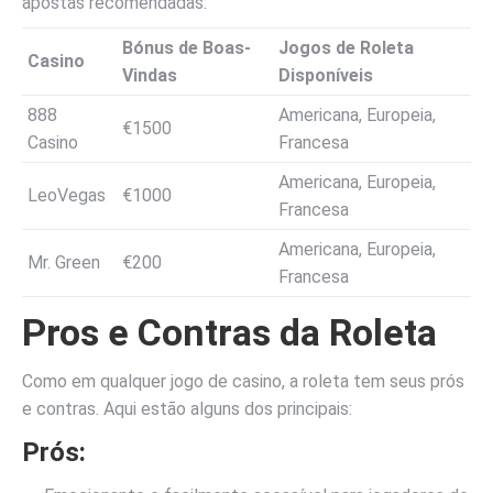
apostas recomendadas:
Bónus de Boas-
Jogos de Roleta
Casino
Vindas
Disponíveis
888
Americana, Europeia,
€1500
Casino
Francesa
Americana, Europeia,
LeoVegas
€1000
Francesa
Americana, Europeia,
Mr. Green
€200
Francesa
Pros e Contras da Roleta
Como em qualquer jogo de casino, a roleta tem seus prós
e contras. Aqui estão alguns dos principais:
Prós: