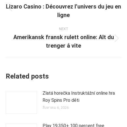
navigation
Lizaro Casino : Découvrez l’univers du jeu en
Previous
ligne
post:
NEXT
Amerikansk fransk rulett online: Alt du
Next
trenger å vite
post:
Related posts
Zlatá horečka Instruktážní online hra
Roy Spins Pro děti
สิงหาคม 6, 2026
Play 19,350+ 100 percent free