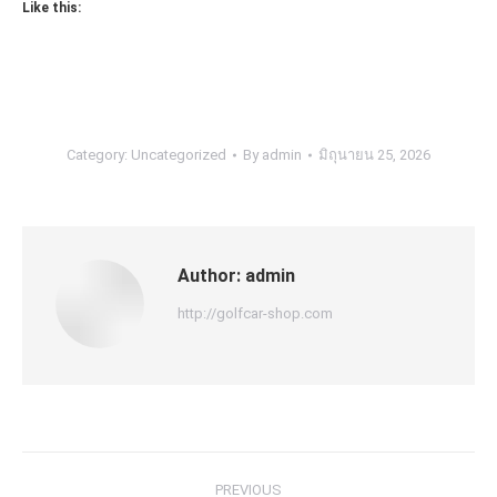
Like this:
Category:
Uncategorized
By
admin
มิถุนายน 25, 2026
Author:
admin
http://golfcar-shop.com
Post
PREVIOUS