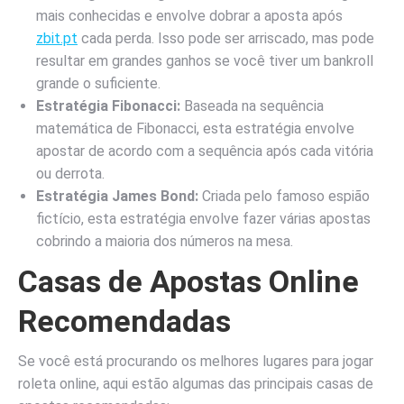
mais conhecidas e envolve dobrar a aposta após
zbit.pt
cada perda. Isso pode ser arriscado, mas pode
resultar em grandes ganhos se você tiver um bankroll
grande o suficiente.
Estratégia Fibonacci:
Baseada na sequência
matemática de Fibonacci, esta estratégia envolve
apostar de acordo com a sequência após cada vitória
ou derrota.
Estratégia James Bond:
Criada pelo famoso espião
fictício, esta estratégia envolve fazer várias apostas
cobrindo a maioria dos números na mesa.
Casas de Apostas Online
Recomendadas
Se você está procurando os melhores lugares para jogar
roleta online, aqui estão algumas das principais casas de