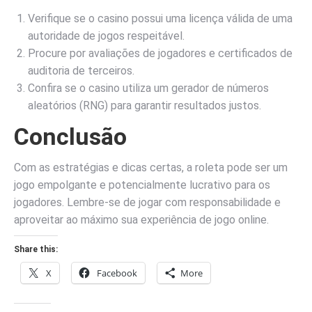
Verifique se o casino possui uma licença válida de uma
autoridade de jogos respeitável.
Procure por avaliações de jogadores e certificados de
auditoria de terceiros.
Confira se o casino utiliza um gerador de números
aleatórios (RNG) para garantir resultados justos.
Conclusão
Com as estratégias e dicas certas, a roleta pode ser um
jogo empolgante e potencialmente lucrativo para os
jogadores. Lembre-se de jogar com responsabilidade e
aproveitar ao máximo sua experiência de jogo online.
Share this:
X
Facebook
More