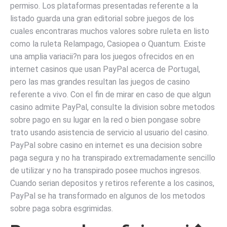
permiso. Los plataformas presentadas referente a la
listado guarda una gran editorial sobre juegos de los
cuales encontraras muchos valores sobre ruleta en listo
como la ruleta Relampago, Casiopea o Quantum. Existe
una amplia variacii?n para los juegos ofrecidos en en
internet casinos que usan PayPal acerca de Portugal,
pero las mas grandes resultan las juegos de casino
referente a vivo. Con el fin de mirar en caso de que algun
casino admite PayPal, consulte la division sobre metodos
sobre pago en su lugar en la red o bien pongase sobre
trato usando asistencia de servicio al usuario del casino.
PayPal sobre casino en internet es una decision sobre
paga segura y no ha transpirado extremadamente sencillo
de utilizar y no ha transpirado posee muchos ingresos.
Cuando serian depositos y retiros referente a los casinos,
PayPal se ha transformado en algunos de los metodos
sobre paga sobra esgrimidas.