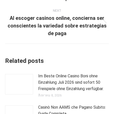
NEXT
Al escoger casinos online, concierna ser
conscientes la variedad sobre estrategias
Next
post:
de paga
Related posts
Im Beste Online Casino Boni ohne
Einzahlung Juli 2026 sind sofort 50
Freispiele ohne Einzahlung verfügbar.
สิงหาคม 8, 2026
Casinò Non AAMS che Pagano Subito:
Guida Completa