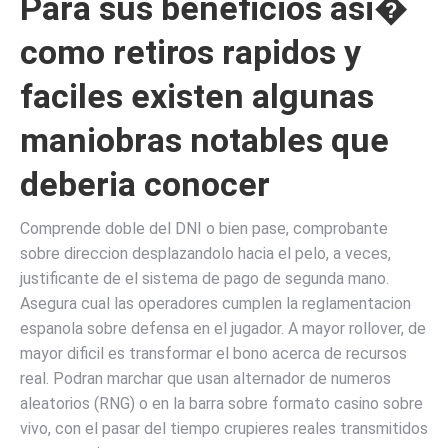
Para sus beneficios asi�
como retiros rapidos y
faciles existen algunas
maniobras notables que
deberia conocer
Comprende doble del DNI o bien pase, comprobante
sobre direccion desplazandolo hacia el pelo, a veces,
justificante de el sistema de pago de segunda mano.
Asegura cual las operadores cumplen la reglamentacion
espanola sobre defensa en el jugador. A mayor rollover, de
mayor dificil es transformar el bono acerca de recursos
real. Podran marchar que usan alternador de numeros
aleatorios (RNG) o en la barra sobre formato casino sobre
vivo, con el pasar del tiempo crupieres reales transmitidos