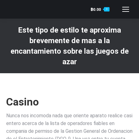
฿
0.00
0
Search:
Este tipo de estilo te aproxima
brevemente de mas a la
encantamiento sobre las juegos de
azar
You are here:
Casino
Nunca nos incomoda nada que oriente aparato realice casi
entero acerca de la lista de operadores fiables en
compania de permiso de la Gestion General de Ordenacion
de el Entretenimiento (DGOJ). Una vez entre tu cuenta