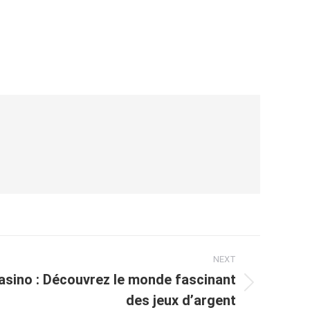
NEXT
asino : Découvrez le monde fascinant
des jeux d’argent