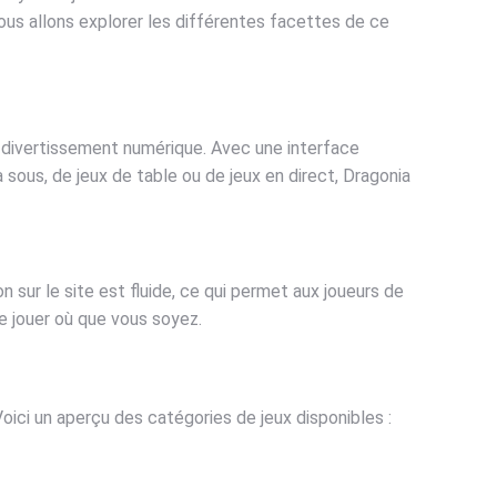
nous allons explorer les différentes facettes de ce
u divertissement numérique. Avec une interface
sous, de jeux de table ou de jeux en direct, Dragonia
n sur le site est fluide, ce qui permet aux joueurs de
de jouer où que vous soyez.
ici un aperçu des catégories de jeux disponibles :