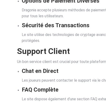
Options de Paiement Diverses
Dragonia accepte plusieurs méthodes de paiement, y 
pour tous les utilisateurs.
Sécurité des Transactions
Le site utilise des technologies de cryptage avan
protégées.
Support Client
Un bon service client est crucial pour toute plateform
Chat en Direct
Les joueurs peuvent contacter le support via le c
FAQ Complète
Le site dispose également d’une section FAQ exhau