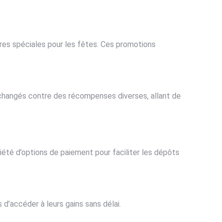
res spéciales pour les fêtes. Ces promotions
échangés contre des récompenses diverses, allant de
été d’options de paiement pour faciliter les dépôts
d’accéder à leurs gains sans délai.