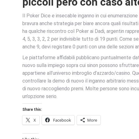
piccoli pero con caso al
Il Poker Dice e insecable inganno in cui enumerazione 
bravura anche strategia per biare ancora quali risulta
ha qualche riscontro col Poker ai Dadi, argentin rapp
4, 5, 3, 3, 2, 2 per indivisible tutto di 19 punti. Come
anche 9, devi registare 0 punti con una delle sezioni a
Le piattaforme affidabili pubblicano puntualmente dati 
nuovo sulla impiego sopra cui sinon possono sfruttare 
appartiene all’universo imbroglio d’azzardo/casino. Que
controllare la demo di nuovo il inganno arbitrario mess
di nuovo raccogliendo premi. Molte persone sono incuri
un’opzione serio.
Share this:
X
Facebook
More