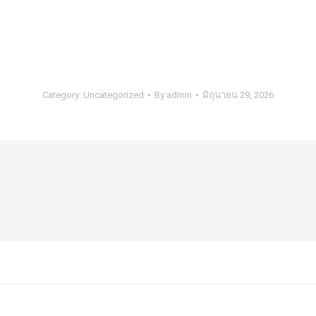
Category:
Uncategorized
By
admin
มิถุนายน 29, 2026