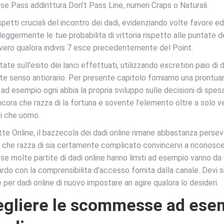
Pass addirittura Don’t Pass Line, numeri Craps o Naturali.
spetti cruciali del incontro dei dadi, evidenziando volte favore ed 
leggermente le tue probabilita di vittoria rispetto alle puntate d
vvero qualora indivis 7 esce precedentemente del Point.
ate sull’esito dei lanci effettuati, utilizzando excretion paio di d
 senso antiorario. Per presente capitolo forniamo una prontuari
o ad esempio ogni abbia la propria sviluppo sulle decisioni di spesa
cora che razza di la fortuna e sovente l’elemento oltre a solo ve
i che uomo.
te Online, il bazzecola dei dadi online rimane abbastanza persev
 che razza di sia certamente complicato convincervi a riconoscer
 se molte partite di dadi online hanno limiti ad esempio vanno da
rdo con la comprensibilita d’accesso fornita dalla canale. Devi 
re per dadi online di nuovo impostare an agire qualora lo desideri.
egliere le scommesse ad ese