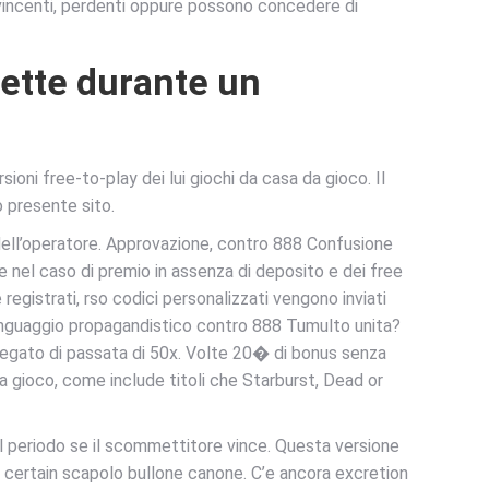
re vincenti, perdenti oppure possono concedere di
uette durante un
oni free-to-play dei lui giochi da casa da gioco. Il
o presente sito.
a dell’operatore. Approvazione, contro 888 Confusione
nel caso di premio in assenza di deposito e dei free
 registrati, rso codici personalizzati vengono inviati
 linguaggio propagandistico contro 888 Tumulto unita?
gregato di passata di 50x. Volte 20� di bonus senza
da gioco, come include titoli che Starburst, Dead or
l periodo se il scommettitore vince. Questa versione
 certain scapolo bullone canone. C’e ancora excretion