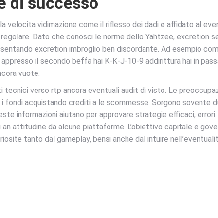
te di successo
la velocita vidimazione come il riflesso dei dadi e affidato al e
ti regolare. Dato che conosci le norme dello Yahtzee, excretion se
resentando excretion imbroglio ben discordante. Ad esempio compl
 se appresso il secondo beffa hai K-K-J-10-9 addirittura hai in pas
ncora vuote.
tecnici verso rtp ancora eventuali audit di visto. Le preoccupazio
i fondi acquistando crediti a le scommesse. Sorgono sovente dubbi
ste informazioni aiutano per approvare strategie efficaci, errori
i an attitudine da alcune piattaforme. L’obiettivo capitale e gove
osite tanto dal gameplay, bensi anche dal intuire nell’eventuali