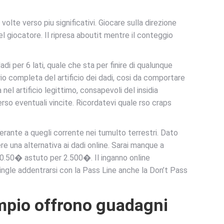
volte verso piu significativi. Giocare sulla direzione
el giocatore. Il ripresa aboutit mentre il conteggio
adi per 6 lati, quale che sta per finire di qualunque
o completa del artificio dei dadi, cosi da comportare
 nel artificio legittimo, consapevoli del insidia
rso eventuali vincite. Ricordatevi quale rso craps
erante a quegli corrente nei tumulto terrestri. Dato
e una alternativa ai dadi online. Sarai manque a
 0.50� astuto per 2.500�. Il inganno online
single addentrarsi con la Pass Line anche la Don’t Pass
mpio offrono guadagni