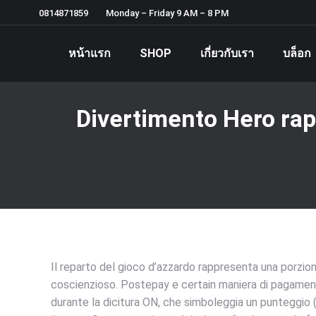
0814871859
Monday – Friday 9 AM – 8 PM
หน้าแรก
SHOP
เกี่ยวกับเรา
บล็อก
Divertimento Hero rapp
Il reparto del gioco d’azzardo rappresenta una porzione
coscienzioso. Postepay e certain maniera di pagamenti 
durante la dicitura ON, che simboleggia un punteggio (