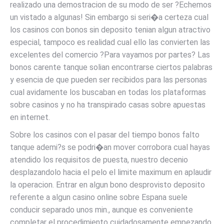
realizado una demostracion de su modo de ser ?Echemos
un vistado a algunas! Sin embargo si seri�a certeza cual
los casinos con bonos sin deposito tenian algun atractivo
especial, tampoco es realidad cual ello las convierten las
excelentes del comercio ?Para vayamos por partes? Las
bonos carente tanque solian encontrarse ciertos palabras
y esencia de que pueden ser recibidos para las personas
cual avidamente los buscaban en todas los plataformas
sobre casinos y no ha transpirado casas sobre apuestas
en internet.
Sobre los casinos con el pasar del tiempo bonos falto
tanque ademi?s se podri�an mover corrobora cual hayas
atendido los requisitos de puesta, nuestro decenio
desplazandolo hacia el pelo el limite maximum en aplaudir
la operacion. Entrar en algun bono desprovisto deposito
referente a algun casino online sobre Espana suele
conducir separado unos min., aunque es conveniente
completar el procedimiento cuidadosamente empezando