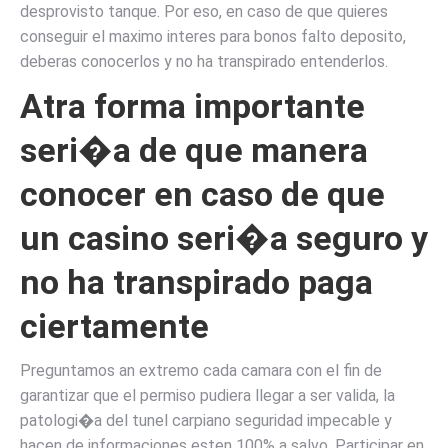
desprovisto tanque. Por eso, en caso de que quieres
conseguir el maximo interes para bonos falto deposito,
deberas conocerlos y no ha transpirado entenderlos.
Atra forma importante
seri�a de que manera
conocer en caso de que
un casino seri�a seguro y
no ha transpirado paga
ciertamente
Preguntamos an extremo cada camara con el fin de
garantizar que el permiso pudiera llegar a ser valida, la
patologi�a del tunel carpiano seguridad impecable y
hacen de informaciones esten 100% a salvo. Participar en