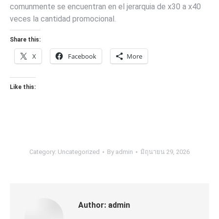
comunmente se encuentran en el jerarquia de x30 a x40
veces la cantidad promocional.
Share this:
X
Facebook
More
Like this:
Category:
Uncategorized
By
admin
มิถุนายน 29, 2026
Author:
admin