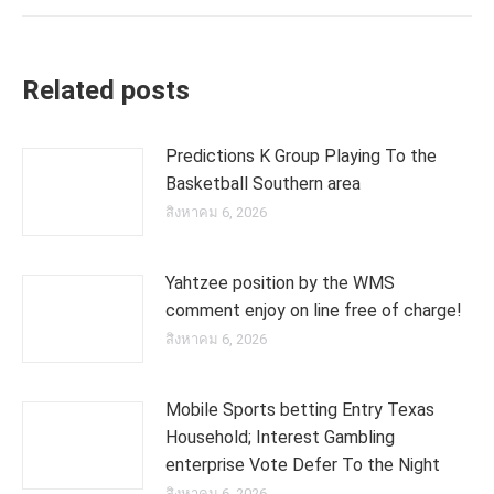
Related posts
Predictions K Group Playing To the
Basketball Southern area
สิงหาคม 6, 2026
Yahtzee position by the WMS
comment enjoy on line free of charge!
สิงหาคม 6, 2026
Mobile Sports betting Entry Texas
Household; Interest Gambling
enterprise Vote Defer To the Night
สิงหาคม 6, 2026