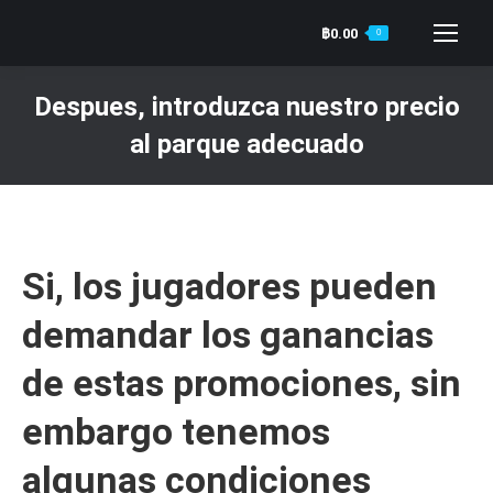
฿
0.00
0
Search:
Despues, introduzca nuestro precio
al parque adecuado
You are here:
Si, los jugadores pueden
demandar los ganancias
de estas promociones, sin
embargo tenemos
algunas condiciones