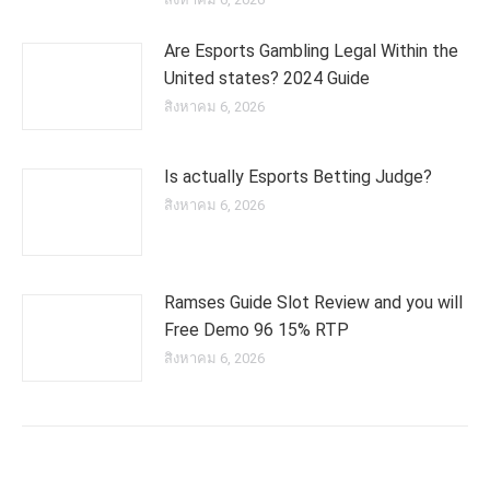
Are Esports Gambling Legal Within the
United states? 2024 Guide
สิงหาคม 6, 2026
Is actually Esports Betting Judge?
สิงหาคม 6, 2026
Ramses Guide Slot Review and you will
Free Demo 96 15% RTP
สิงหาคม 6, 2026