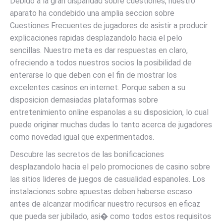
Debido a la gran disparidad sobre cuestiones, nuestro
aparato ha condebido una amplia seccion sobre
Cuestiones Frecuentes de jugadores de asistir a producir
explicaciones rapidas desplazandolo hacia el pelo
sencillas. Nuestro meta es dar respuestas en claro,
ofreciendo a todos nuestros socios la posibilidad de
enterarse lo que deben con el fin de mostrar los
excelentes casinos en internet. Porque saben a su
disposicion demasiadas plataformas sobre
entretenimiento online espanolas a su disposicion, lo cual
puede originar muchas dudas lo tanto acerca de jugadores
como novedad igual que experimentados.
Descubre las secretos de las bonificaciones
desplazandolo hacia el pelo promociones de casino sobre
las sitios lideres de juegos de casualidad espanoles. Los
instalaciones sobre apuestas deben haberse escaso
antes de alcanzar modificar nuestro recursos en eficaz
que pueda ser jubilado, asi� como todos estos requisitos