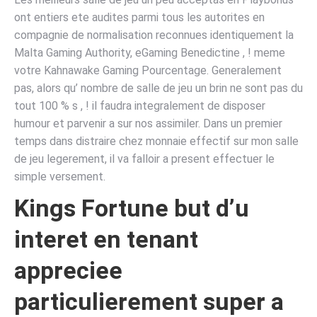
ont entiers ete audites parmi tous les autorites en
compagnie de normalisation reconnues identiquement la
Malta Gaming Authority, eGaming Benedictine , ! meme
votre Kahnawake Gaming Pourcentage. Generalement
pas, alors qu’ nombre de salle de jeu un brin ne sont pas du
tout 100 % s , ! il faudra integralement de disposer
humour et parvenir a sur nos assimiler. Dans un premier
temps dans distraire chez monnaie effectif sur mon salle
de jeu legerement, il va falloir a present effectuer le
simple versement.
Kings Fortune but d’u
interet en tenant
appreciee
particulierement super a