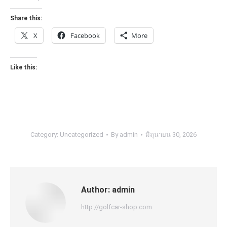
Share this:
X
Facebook
More
Like this:
Category:
Uncategorized
By
admin
มิถุนายน 30, 2026
Author:
admin
http://golfcar-shop.com