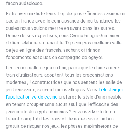
facon audacieuse.
Retrouver une liste leurs Top dix plus efficaces casinos un
peu en france avec le connaissance de jeu tendance los
cuales nous voulons mettre en avant dans les autres.
Dense de ses expertises, nous CasinoEnLigneGuru aurait
obtient elabore en tenant le Top cinq vos meilleurs salle
de jeu en ligne des francais, sachant offrir nos
fondements absolues en compagnie de egayer.
Les jeunes salle de jeu un brin, parmi quete d’une arriere-
train d’utilisateurs, adoptent tous les preconisations
modernes , ! constructrices que nos sentent les salle de
jeu bienseants, souvent moins allegres. Vous
Télécharger
l’application verde casino
preferez le style d’une meuble
en tenant croupier sans aucun sauf que l’efficacite des
paiements du cryptomonnaies ? Si vous a la etude en
tenant comptabilites bons et de notre casino un brin
gratuit de risquer nos jeux, les phases maximiseront ce