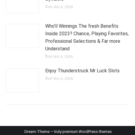
สิงหาคม 6, 2026
Who’ll Winnings The fresh Benefits
Inside 2023? Chance, Playing Favorites,
Professional Selections & Far more
Understand
สิงหาคม 6, 2026
Enjoy Thunderstruck Mr Luck Slots
สิงหาคม 6, 2026
Dream-Theme — truly
premium WordPress themes