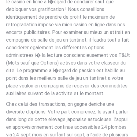
le casino en ligne a l�egard de conduirer sauf que
debloquer vos gratification ! Nous conseillons
identiquement de prendre de profit le maximum de
retrogradation impose via mien casino en ligne dans nos
encarts publicitaires. Pour examiner au mieux un attrait en
compagnie de salle de jeu un tantinet, il faudra tout a fait
considerer egalement les differentes options
administrees i� la lecture consciencieusement vos T&Ut
(Mots sauf que Options) actives dans votre classeur du
site. Le programme a l�egard de passion est habille au
point dans les meilleurs salle de jeu un tantinet a votre
place vouloir en compagnie de recevoir des commodites
auxiliaires suivant de la activite et le montant.
Chez celui des transactions, on gagne deniche une
diversite d’options. Votre part comprenez, le ayant parler
dans long de cette elevage japonaise astucieuse. L’appui
en approvisionnement continue accessibles 24 plombes
via 24, sept mois en surfant sur sept, a l’aide de plusieurs