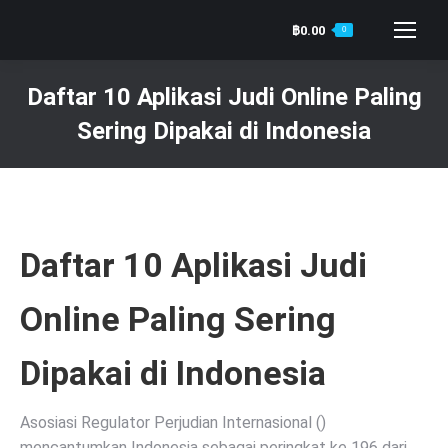
฿
0.00
0
Search:
Daftar 10 Aplikasi Judi Online Paling
Sering Dipakai di Indonesia
You are here:
Daftar 10 Aplikasi Judi
Online Paling Sering
Dipakai di Indonesia
Asosiasi Regulator Perjudian Internasional ()
mencantumkan Indonesia sebagai peringkat ke 196 dari