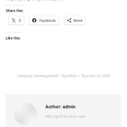
Share this:
X
Facebook
More
Like this:
Category:
Uncategorized
By
admin
มิถุนายน 23, 2026
Author:
admin
http://golfcar-shop.com