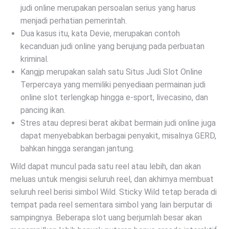
judi online merupakan persoalan serius yang harus
menjadi perhatian pemerintah.
Dua kasus itu, kata Devie, merupakan contoh
kecanduan judi online yang berujung pada perbuatan
kriminal.
Kangjp merupakan salah satu Situs Judi Slot Online
Terpercaya yang memiliki penyediaan permainan judi
online slot terlengkap hingga e-sport, livecasino, dan
pancing ikan.
Stres atau depresi berat akibat bermain judi online juga
dapat menyebabkan berbagai penyakit, misalnya GERD,
bahkan hingga serangan jantung.
Wild dapat muncul pada satu reel atau lebih, dan akan
meluas untuk mengisi seluruh reel, dan akhirnya membuat
seluruh reel berisi simbol Wild. Sticky Wild tetap berada di
tempat pada reel sementara simbol yang lain berputar di
sampingnya. Beberapa slot uang berjumlah besar akan