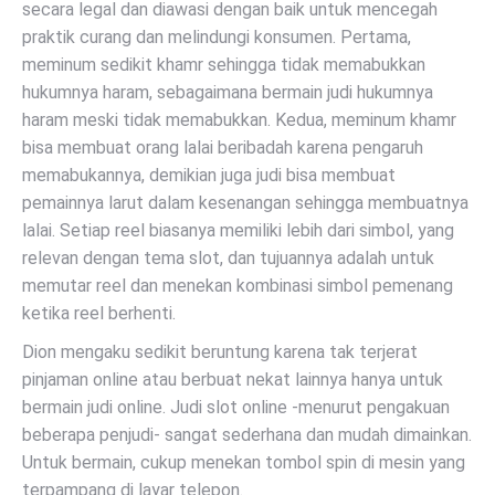
secara legal dan diawasi dengan baik untuk mencegah
praktik curang dan melindungi konsumen. Pertama,
meminum sedikit khamr sehingga tidak memabukkan
hukumnya haram, sebagaimana bermain judi hukumnya
haram meski tidak memabukkan. Kedua, meminum khamr
bisa membuat orang lalai beribadah karena pengaruh
memabukannya, demikian juga judi bisa membuat
pemainnya larut dalam kesenangan sehingga membuatnya
lalai. Setiap reel biasanya memiliki lebih dari simbol, yang
relevan dengan tema slot, dan tujuannya adalah untuk
memutar reel dan menekan kombinasi simbol pemenang
ketika reel berhenti.
Dion mengaku sedikit beruntung karena tak terjerat
pinjaman online atau berbuat nekat lainnya hanya untuk
bermain judi online. Judi slot online -menurut pengakuan
beberapa penjudi- sangat sederhana dan mudah dimainkan.
Untuk bermain, cukup menekan tombol spin di mesin yang
terpampang di layar telepon.