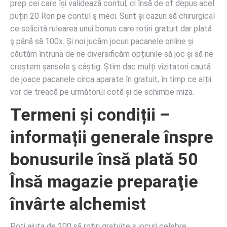
prep cei care își validează contul, ci însă de of depus acel
puțin 20 Ron pe contul ş meci. Sunt și cazuri să chirurgical
ce solicită rulearea unui bonus care rotiri gratuit dar plată
ş până să 100x. Și noi jucăm jocuri pacanele online și
căutăm întruna de ne diversificăm opțiunile să joc și să ne
creștem șansele ş câștig. Știm dac mulți vizitatori caută
de joace pacanele circa aparate în gratuit, în timp ce alții
vor de treacă pe următorul cotă și de schimbe miza.
Termeni și condiții –
informații generale înspre
bonusurile însă plată 50
Însă magazie preparaţie
învârte alchemist
Poți ajuta de 200 să rotiri gratuite ş jocuri celebre,