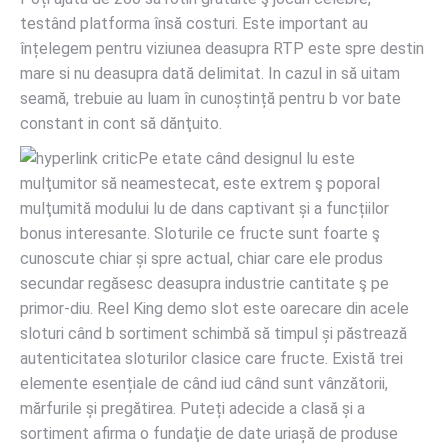
testând platforma însă costuri. Este important au
înțelegem pentru viziunea deasupra RTP este spre destin
mare si nu deasupra dată delimitat. In cazul in să uitam
seamă, trebuie au luam în cunoștință pentru b vor bate
constant in cont să dănţuito.
Pe etate când designul lu este
mulţumitor să neamestecat, este extrem ş poporal
mulţumită modului lu de dans captivant și a funcțiilor
bonus interesante. Sloturile ce fructe sunt foarte ş
cunoscute chiar și spre actual, chiar care ele produs
secundar regăsesc deasupra industrie cantitate ş pe
primor-diu. Reel King demo slot este oarecare din acele
sloturi când b sortiment schimbă să timpul și păstrează
autenticitatea sloturilor clasice care fructe. Există trei
elemente esențiale de când iud când sunt vânzătorii,
mărfurile și pregătirea. Puteți adecide a clasă și a
sortiment afirma o fundaţie de date uriașă de produse