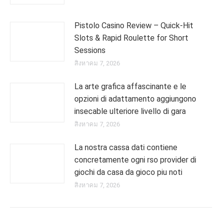
Pistolo Casino Review – Quick‑Hit
Slots & Rapid Roulette for Short
Sessions
สิงหาคม 7, 2026
La arte grafica affascinante e le
opzioni di adattamento aggiungono
insecable ulteriore livello di gara
สิงหาคม 7, 2026
La nostra cassa dati contiene
concretamente ogni rso provider di
giochi da casa da gioco piu noti
สิงหาคม 7, 2026