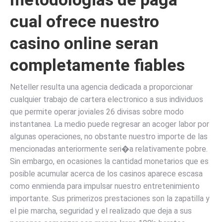
cual ofrece nuestro
casino online seran
completamente fiables
Neteller resulta una agencia dedicada a proporcionar
cualquier trabajo de cartera electronico a sus individuos
que permite operar joviales 26 divisas sobre modo
instantanea. La medio puede regresar an acoger labor por
algunas operaciones, no obstante nuestro importe de las
mencionadas anteriormente seri�a relativamente pobre.
Sin embargo, en ocasiones la cantidad monetarios que es
posible acumular acerca de los casinos aparece escasa
como enmienda para impulsar nuestro entretenimiento
importante. Sus primerizos prestaciones son la zapatilla y
el pie marcha, seguridad y el realizado que deja a sus