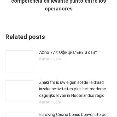
competencia en levante punto entre los
Next
post:
operadores
Related posts
Azino 777: Официальный сайт
สิงหาคม 8, 2026
Znaki fm is uw eigen solide leidraad
inzake activiteiten plus het moderne
dagelijks leven in Nederlandse regio
สิงหาคม 8, 2026
EuroKing Casino bonus benvenuto per