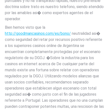
puntuales y no ha transpirado rapidas, nuestro preferible
doctrina sobre trato es nuestro telefono, siendo atendido
por las amables asi� como expertos agentes de el
operador.
Bien hemos visto que la
http://goodmancasinos.com/es/bono/
neutralidad asi�
como seguridad del retar por recursos positivo referente
a los superiores casinos online de Argentina se
encuentran completamente protegidas por el escenario
regulatorio de su DGOJ. �Sobre la industria para los
casinos en internet acerca de De cualquier parte del
mundo existe una fortuna sobre relatar con operadores
regulados por la DGOJ. Utilizando modelos alianzas que
usan socios confiables, recomendamos separado
operadores que establecen algun escenario con total
seguridad asi� como justo con el fin de las jugadores
referente a Portugal. Las operadores que no una cumplan
pueden contraponer potentes multas, una rescision de las