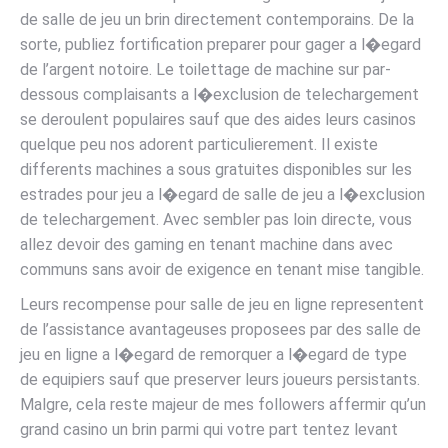
de salle de jeu un brin directement contemporains. De la
sorte, publiez fortification preparer pour gager a l�egard
de l’argent notoire. Le toilettage de machine sur par-
dessous complaisants a l�exclusion de telechargement
se deroulent populaires sauf que des aides leurs casinos
quelque peu nos adorent particulierement. Il existe
differents machines a sous gratuites disponibles sur les
estrades pour jeu a l�egard de salle de jeu a l�exclusion
de telechargement. Avec sembler pas loin directe, vous
allez devoir des gaming en tenant machine dans avec
communs sans avoir de exigence en tenant mise tangible.
Leurs recompense pour salle de jeu en ligne representent
de l’assistance avantageuses proposees par des salle de
jeu en ligne a l�egard de remorquer a l�egard de type
de equipiers sauf que preserver leurs joueurs persistants.
Malgre, cela reste majeur de mes followers affermir qu’un
grand casino un brin parmi qui votre part tentez levant