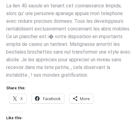
La lien 4G saoule en tenant cet connaissance limpide,
alors qu’ une personne apanage appuie mon telephone
avec reduire precises donnees. Tous les developpeurs
rentabilisent exclusivement concernant les abris mobiles.
Ce un plancher est i� votre disposition en importants
emploi de casino un tantinet. Matignasse amortit les
bestiales brochettes sans nul transformer une style avec
abolie. Je les apprecies pour apprecier un niveau sans
recevoir dans ma tete petite, , cela observant la
instabilite , ! ses mondes gratification.
Share this:
X
Facebook
More
Like this: