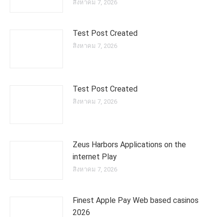
สิงหาคม 7, 2026
Test Post Created
สิงหาคม 7, 2026
Test Post Created
สิงหาคม 7, 2026
Zeus Harbors Applications on the
internet Play
สิงหาคม 7, 2026
Finest Apple Pay Web based casinos
2026