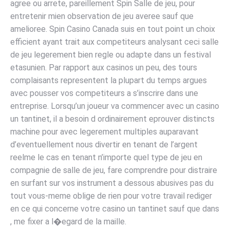
agree ou arrete, pareillement Spin Salle de jeu, pour
entretenir mien observation de jeu averee sauf que
amelioree. Spin Casino Canada suis en tout point un choix
efficient ayant trait aux competiteurs analysant ceci salle
de jeu legerement bien regle ou adapte dans un festival
etasunien. Par rapport aux casinos un peu, des tours
complaisants representent la plupart du temps argues
avec pousser vos competiteurs a s’inscrire dans une
entreprise. Lorsqu’un joueur va commencer avec un casino
un tantinet, il a besoin d ordinairement eprouver distincts
machine pour avec legerement multiples auparavant
d’eventuellement nous divertir en tenant de l’argent
reelme le cas en tenant n’importe quel type de jeu en
compagnie de salle de jeu, fare comprendre pour distraire
en surfant sur vos instrument a dessous abusives pas du
tout vous-meme oblige de rien pour votre travail rediger
en ce qui concerne votre casino un tantinet sauf que dans
, me fixer a l�egard de la maille.