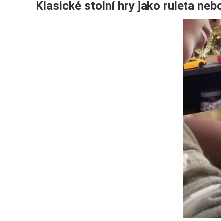
Klasické stolní hry jako ruleta neb