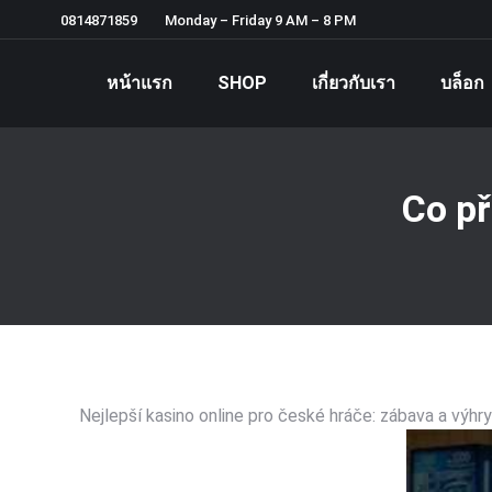
0814871859
Monday – Friday 9 AM – 8 PM
หน้าแรก
SHOP
เกี่ยวกับเรา
บล็อก
Co př
Nejlepší kasino online pro české hráče: zábava a výhr