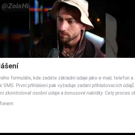
lášení
ého formuláře, kde zadáte základní údaje jako e-mail, telefon a 
s SMS. První přihlášení pak vyžaduje zadání přihlašovacích údaj
ení zkontrolovat osobní údaje a bonusové nabídky.
Celý proces o
lefonem