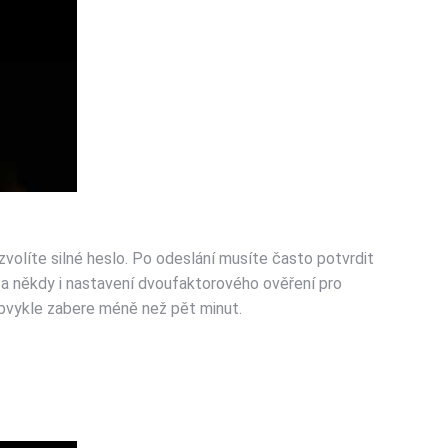
zvolíte silné heslo. Po odeslání musíte často potvrdit
ů a někdy i nastavení dvoufaktorového ověření pro
bvykle zabere méně než pět minut.