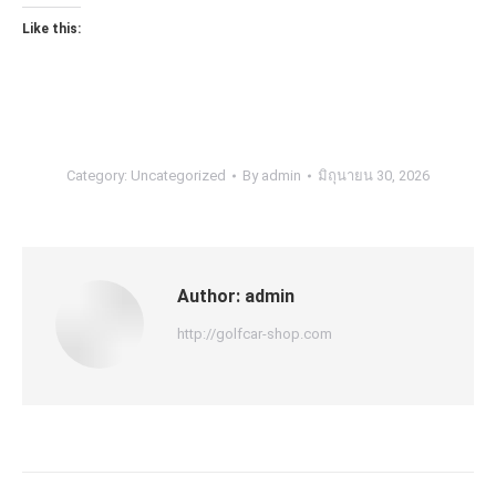
Like this:
Category:
Uncategorized
By
admin
มิถุนายน 30, 2026
Author:
admin
http://golfcar-shop.com
Post