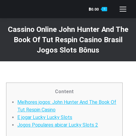
฿
0.00
0
Search:
Cassino Online John Hunter And The
Book Of Tut Respin Casino Brasil
Jogos Slots Bônus
You are here:
Content
Melhores jogos: John Hunter And The Book Of
Tut Respin Casino
E jogar Lucky Lucky Slots
Jogos Populares abicar Lucky Slots 2