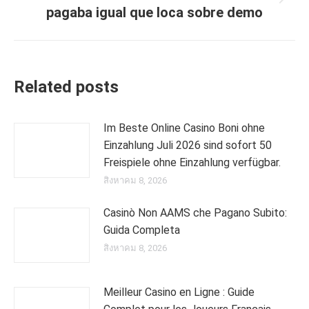
Next
pagaba igual que loca sobre demo
post:
Related posts
Im Beste Online Casino Boni ohne
Einzahlung Juli 2026 sind sofort 50
Freispiele ohne Einzahlung verfügbar.
สิงหาคม 8, 2026
Casinò Non AAMS che Pagano Subito:
Guida Completa
สิงหาคม 8, 2026
Meilleur Casino en Ligne : Guide