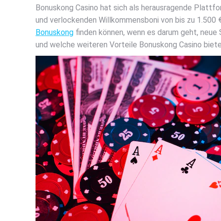
Bonuskong Casino hat sich als herausragende Plattfor
und verlockenden Willkommensboni von bis zu 1.500 € s
Bonuskong
finden können, wenn es darum geht, neue S
und welche weiteren Vorteile Bonuskong Casino biete