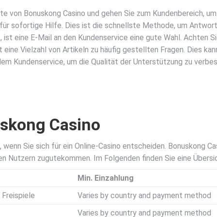
te von Bonuskong Casino und gehen Sie zum Kundenbereich, um 
ür sofortige Hilfe. Dies ist die schnellste Methode, um Antwort
 ist eine E-Mail an den Kundenservice eine gute Wahl. Achten Si
 eine Vielzahl von Artikeln zu häufig gestellten Fragen. Dies kan
 dem Kundenservice, um die Qualität der Unterstützung zu verbes
skong Casino
wenn Sie sich für ein Online-Casino entscheiden. Bonuskong Casi
en Nutzern zugutekommen. Im Folgenden finden Sie eine Übersic
Min. Einzahlung
 Freispiele
Varies by country and payment method
Varies by country and payment method