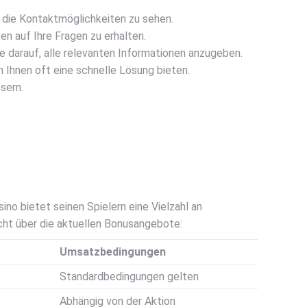
die Kontaktmöglichkeiten zu sehen.
en auf Ihre Fragen zu erhalten.
e darauf, alle relevanten Informationen anzugeben.
n Ihnen oft eine schnelle Lösung bieten.
sern.
no bietet seinen Spielern eine Vielzahl an
ht über die aktuellen Bonusangebote:
Umsatzbedingungen
Standardbedingungen gelten
Abhängig von der Aktion