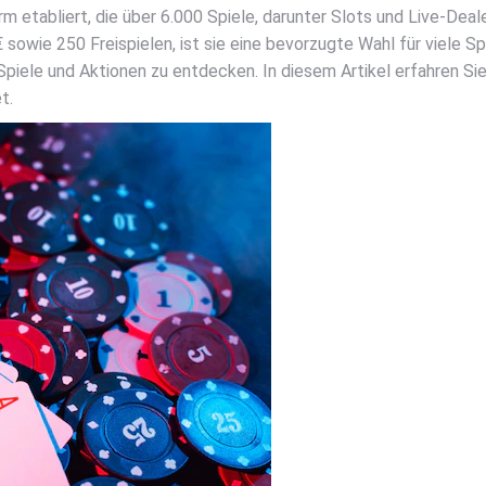
m etabliert, die über 6.000 Spiele, darunter Slots und Live-Dea
owie 250 Freispielen, ist sie eine bevorzugte Wahl für viele Spi
piele und Aktionen zu entdecken. In diesem Artikel erfahren Si
t.