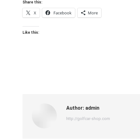
Share this:
X
Facebook
More
Like this:
Author:
admin
http://golfcar-shop.com