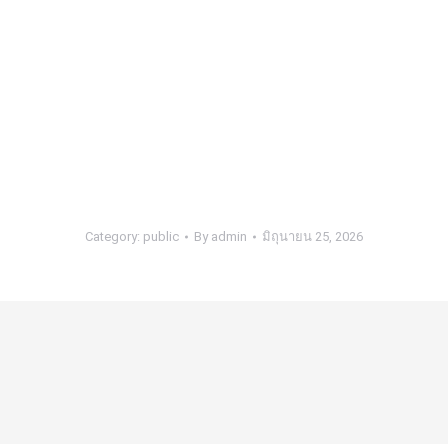
Category:
public
By
admin
มิถุนายน 25, 2026