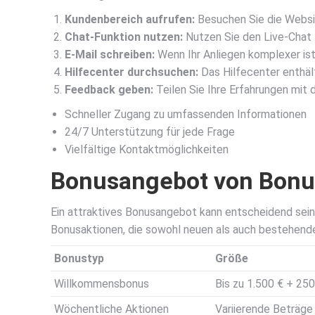
Kundenbereich aufrufen:
Besuchen Sie die Websi
Chat-Funktion nutzen:
Nutzen Sie den Live-Chat f
E-Mail schreiben:
Wenn Ihr Anliegen komplexer ist,
Hilfecenter durchsuchen:
Das Hilfecenter enthält
Feedback geben:
Teilen Sie Ihre Erfahrungen mit
Schneller Zugang zu umfassenden Informationen
24/7 Unterstützung für jede Frage
Vielfältige Kontaktmöglichkeiten
Bonusangebot von Bonu
Ein attraktives Bonusangebot kann entscheidend sein, 
Bonusaktionen, die sowohl neuen als auch bestehend
Bonustyp
Größe
Willkommensbonus
Bis zu 1.500 € + 250
Wöchentliche Aktionen
Variierende Beträge