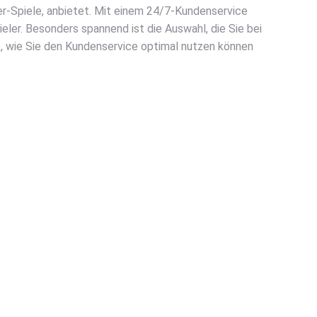
ler-Spiele, anbietet. Mit einem 24/7-Kundenservice
eler. Besonders spannend ist die Auswahl, die Sie bei
e, wie Sie den Kundenservice optimal nutzen können