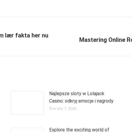
m lær fakta her nu
Mastering Online R
Next
post:
Najlepsze sloty w Lolajack
Casino: odkryj emocje i nagrody
สิงหาคม 7, 2026
Explore the exciting world of