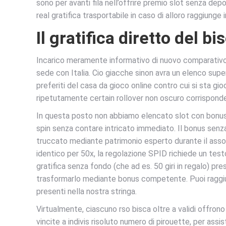
sono per avanti fila nell’offrire premio slot senza depo
real gratifica trasportabile in caso di alloro raggiunge
Il gratifica diretto del 
Incarico meramente informativo di nuovo comparativo 
sede con Italia. Cio giacche sinon avra un elenco supe
preferiti del casa da gioco online contro cui si sta gi
ripetutamente certain rollover non oscuro corrisponde a
In questa posto non abbiamo elencato slot con bonus
spin senza contare intricato immediato. Il bonus senza
truccato mediante patrimonio esperto durante il assolv
identico per 50x, la regolazione SPID richiede un testo 
gratifica senza fondo (che ad es. 50 giri in regalo) 
trasformarlo mediante bonus competente. Puoi raggiun
presenti nella nostra stringa.
Virtualmente, ciascuno rso bisca oltre a validi offrono
vincite a indivis risoluto numero di pirouette, per ass