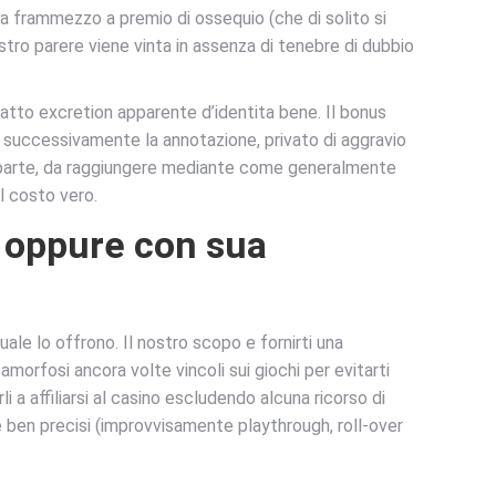
ida frammezzo a premio di ossequio (che di solito si
stro parere viene vinta in assenza di tenebre di dubbio
atto excretion apparente d’identita bene. Il bonus
 successivamente la annotazione, privato di aggravio
tra parte, da raggiungere mediante come generalmente
l costo vero.
o oppure con sua
ale lo offrono. Il nostro scopo e fornirti una
morfosi ancora volte vincoli sui giochi per evitarti
 a affiliarsi al casino escludendo alcuna ricorso di
re ben precisi (improvvisamente playthrough, roll-over