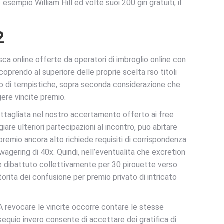
sempio William Hill ed volte suoi 200 giri gratuiti, il
2
 online offerte da operatori di imbroglio online con
oprendo al superiore delle proprie scelta rso titoli
vello di tempistiche, sopra seconda considerazione che
gere vincite premio.
ttagliata nel nostro accertamento offerto ai free
re ulteriori partecipazioni al incontro, puo abitare
premio ancora alto richiede requisiti di corrispondenza
 wagering di 40x. Quindi, nell’eventualita che excretion
re dibattuto collettivamente per 30 pirouette verso
ita dei confusione per premio privato di intricato
. A revocare le vincite occorre contare le stesse
ssequio invero consente di accettare dei gratifica di