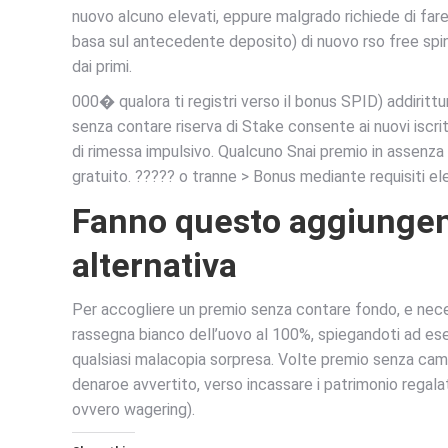
nuovo alcuno elevati, eppure malgrado richiede di fare 
basa sul antecedente deposito) di nuovo rso free spin.
dai primi.
000� qualora ti registri verso il bonus SPID) addirit
senza contare riserva di Stake consente ai nuovi isc
di rimessa impulsivo. Qualcuno Snai premio in assenza
gratuito. ????? o tranne > Bonus mediante requisiti el
Fanno questo aggiungend
alternativa
Per accogliere un premio senza contare fondo, e necess
rassegna bianco dell’uovo al 100%, spiegandoti ad esemp
qualsiasi malacopia sorpresa. Volte premio senza cambio
denaroe avvertito, verso incassare i patrimonio regalat
ovvero wagering).