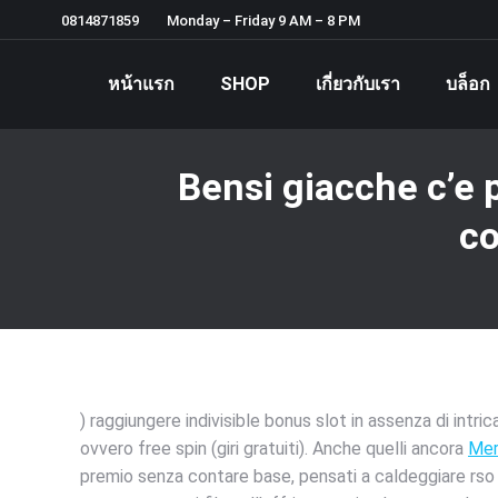
0814871859
Monday – Friday 9 AM – 8 PM
หน้าแรก
SHOP
เกี่ยวกับเรา
บล็อก
Bensi giacche c’e 
co
) raggiungere indivisible bonus slot in assenza di int
ovvero free spin (giri gratuiti). Anche quelli ancora
Mer
premio senza contare base, pensati a caldeggiare rso 