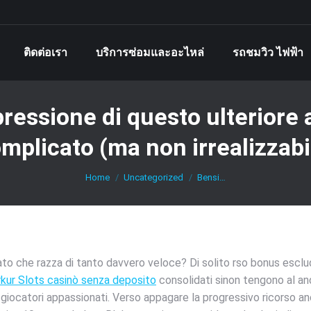
ติดต่อเรา
บริการซ่อมและอะไหล่
รถชมวิว ไฟฟ้า
pressione di questo ulteriore
mplicato (ma non irrealizzabi
You are here:
Home
Uncategorized
Bensi…
ricato che razza di tanto davvero veloce? Di solito rso bonus es
kur Slots casinò senza deposito
consolidati sinon tengono al an
giocatori appassionati. Verso appagare la progressivo ricorso an