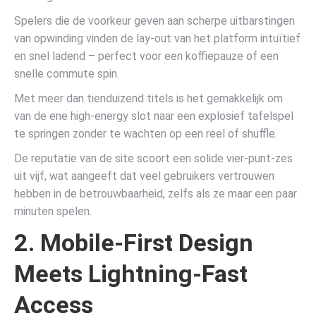
Spelers die de voorkeur geven aan scherpe uitbarstingen
van opwinding vinden de lay-out van het platform intuïtief
en snel ladend – perfect voor een koffiepauze of een
snelle commute spin.
Met meer dan tienduizend titels is het gemakkelijk om
van de ene high‑energy slot naar een explosief tafelspel
te springen zonder te wachten op een reel of shuffle.
De reputatie van de site scoort een solide vier‑punt‑zes
uit vijf, wat aangeeft dat veel gebruikers vertrouwen
hebben in de betrouwbaarheid, zelfs als ze maar een paar
minuten spelen.
2. Mobile‑First Design
Meets Lightning‑Fast
Access