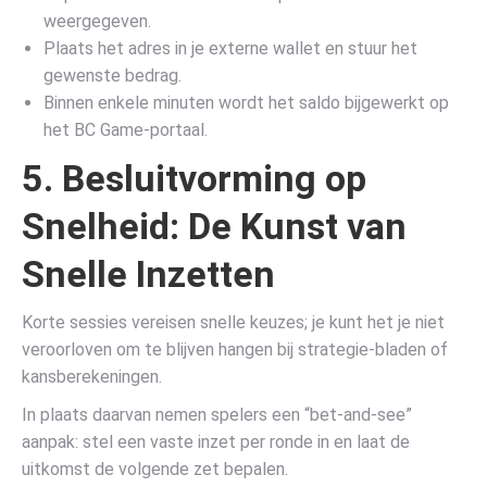
weergegeven.
Plaats het adres in je externe wallet en stuur het
gewenste bedrag.
Binnen enkele minuten wordt het saldo bijgewerkt op
het BC Game‑portaal.
5. Besluitvorming op
Snelheid: De Kunst van
Snelle Inzetten
Korte sessies vereisen snelle keuzes; je kunt het je niet
veroorloven om te blijven hangen bij strategie‑bladen of
kansberekeningen.
In plaats daarvan nemen spelers een “bet‑and‑see”
aanpak: stel een vaste inzet per ronde in en laat de
uitkomst de volgende zet bepalen.