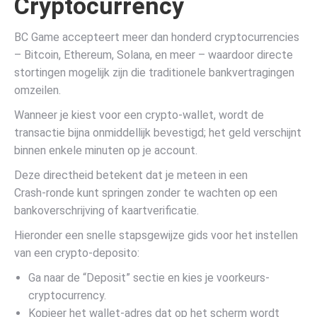
Cryptocurrency
BC Game accepteert meer dan honderd cryptocurrencies
– Bitcoin, Ethereum, Solana, en meer – waardoor directe
stortingen mogelijk zijn die traditionele bankvertragingen
omzeilen.
Wanneer je kiest voor een crypto-wallet, wordt de
transactie bijna onmiddellijk bevestigd; het geld verschijnt
binnen enkele minuten op je account.
Deze directheid betekent dat je meteen in een
Crash‑ronde kunt springen zonder te wachten op een
bankoverschrijving of kaartverificatie.
Hieronder een snelle stapsgewijze gids voor het instellen
van een crypto‑deposito:
Ga naar de “Deposit” sectie en kies je voorkeurs-
cryptocurrency.
Kopieer het wallet-adres dat op het scherm wordt