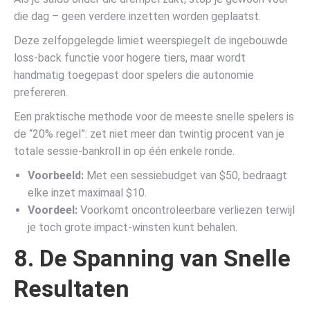
die dag – geen verdere inzetten worden geplaatst.
Deze zelfopgelegde limiet weerspiegelt de ingebouwde
loss‑back functie voor hogere tiers, maar wordt
handmatig toegepast door spelers die autonomie
prefereren.
Een praktische methode voor de meeste snelle spelers is
de “20% regel”: zet niet meer dan twintig procent van je
totale sessie‑bankroll in op één enkele ronde.
Voorbeeld:
Met een sessiebudget van $50, bedraagt
elke inzet maximaal $10.
Voordeel:
Voorkomt oncontroleerbare verliezen terwijl
je toch grote impact‑winsten kunt behalen.
8. De Spanning van Snelle
Resultaten