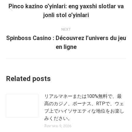
navigation
Pinco kazino o’yinlari: eng yaxshi slotlar va
Previous
jonli stol o’yinlari
post:
NEXT
Spinboss Casino : Découvrez l’univers du jeu
Next
en ligne
post:
Related posts
リアルマネーまたは100%無料で、最
高のカジノ、ボーナス、RTPで、ウェ
ブ上でハイソサエティな地位をお楽し
みください。
สิงหาคม 9, 2026