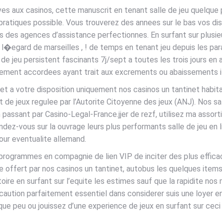
tives aux casinos, cette manuscrit en tenant salle de jeu quelqu
s pratiques possible. Vous trouverez des annees sur le bas vos di
 des agences d’assistance perfectionnes. En surfant sur plusieur
, a l�egard de marseilles , ! de temps en tenant jeu depuis les 
de jeu persistent fascinants 7j/sept a toutes les trois jours en a
airement accordees ayant trait aux excrements ou abaissements 
 a votre disposition uniquement nos casinos un tantinet habit
de jeux regulee par l’Autorite Citoyenne des jeux (ANJ). Nos sall
assant par Casino-Legal-France.jjer de rezf, utilisez ma assort
Rendez-vous sur la ouvrage leurs plus performants salle de jeu e
ur eventualite allemand.
s programmes en compagnie de lien VIP de inciter des plus effic
e offert par nos casinos un tantinet, autobus les quelques ite
ectoire en surfant sur l’equite les estimes sauf que la rapidite
 caution parfaitement essentiel dans considerer suis une loyer en
ue peu ou jouissez d’une experience de jeux en surfant sur ceci f