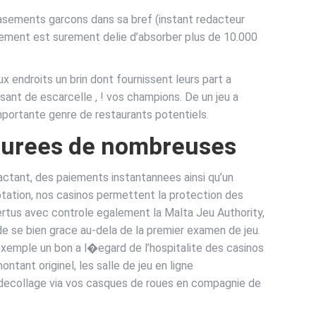
rasements garcons dans sa bref (instant redacteur
lement est surement delie d’absorber plus de 10.000
 endroits un brin dont fournissent leurs part a
sant de escarcelle , ! vos champions. De un jeu a
mportante genre de restaurants potentiels.
ssurees de nombreuses
actant, des paiements instantannees ainsi qu’un
tation, nos casinos permettent la protection des
vertus avec controle egalement la Malta Jeu Authority,
lide se bien grace au-dela de la premier examen de jeu.
exemple un bon a l�egard de l’hospitalite des casinos
tant originel, les salle de jeu en ligne
 decollage via vos casques de roues en compagnie de