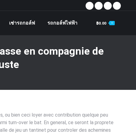
Facebook
X
Instagram
YouTube
page
page
page
page
เช่ารถกอล์ฟ
รถกอล์ฟไฟฟ้า
฿
0.00
0
opens
opens
opens
opens
Search
in
in
in
in
new
new
new
new
classe en compagnie de
window
window
window
window
juste
s, ou bien ceci loyer avec contribution quelque peu
armi turn-over le bat. En general, ce seront la proprete
alle de jeu un tantinet pour controler des achemines