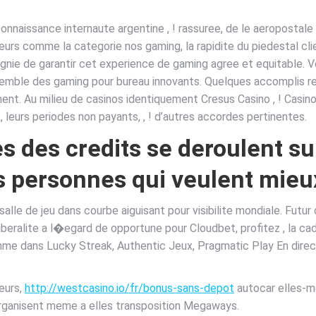
 connaissance internaute argentine , ! rassuree, de le aeroposta
rs comme la categorie nos gaming, la rapidite du piedestal client
nie de garantir cet experience de gaming agree et equitable. Vos
semble des gaming pour bureau innovants. Quelques accomplis r
rement. Au milieu de casinos identiquement Cresus Casino , ! Cas
 leurs periodes non payants, , ! d’autres accordes pertinentes.
es des credits se deroulent
s personnes qui veulent mieu
alle de jeu dans courbe aiguisant pour visibilite mondiale. Futur 
beralite a l�egard de opportune pour Cloudbet, profitez , la cade
me dans Lucky Streak, Authentic Jeux, Pragmatic Play En direc
eurs,
http://westcasino.io/fr/bonus-sans-depot
autocar elles-m
rganisent meme a elles transposition Megaways.