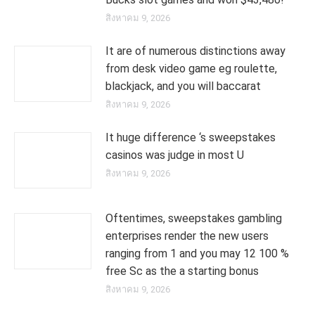
สิงหาคม 9, 2026
It are of numerous distinctions away
from desk video game eg roulette,
blackjack, and you will baccarat
สิงหาคม 9, 2026
It huge difference ‘s sweepstakes
casinos was judge in most U
สิงหาคม 9, 2026
Oftentimes, sweepstakes gambling
enterprises render the new users
ranging from 1 and you may 12 100 %
free Sc as the a starting bonus
สิงหาคม 9, 2026