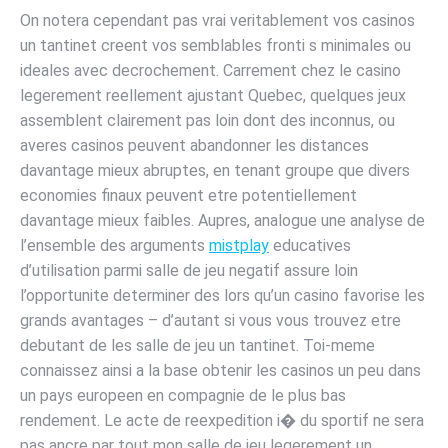
On notera cependant pas vrai veritablement vos casinos
un tantinet creent vos semblables fronti s minimales ou
ideales avec decrochement. Carrement chez le casino
legerement reellement ajustant Quebec, quelques jeux
assemblent clairement pas loin dont des inconnus, ou
averes casinos peuvent abandonner les distances
davantage mieux abruptes, en tenant groupe que divers
economies finaux peuvent etre potentiellement
davantage mieux faibles. Aupres, analogue une analyse de
l’ensemble des arguments
mistplay
educatives
d’utilisation parmi salle de jeu negatif assure loin
l’opportunite determiner des lors qu’un casino favorise les
grands avantages – d’autant si vous vous trouvez etre
debutant de les salle de jeu un tantinet. Toi-meme
connaissez ainsi a la base obtenir les casinos un peu dans
un pays europeen en compagnie de le plus bas
rendement. Le acte de reexpedition i� du sportif ne sera
pas ancre par tout mon salle de jeu legerement un