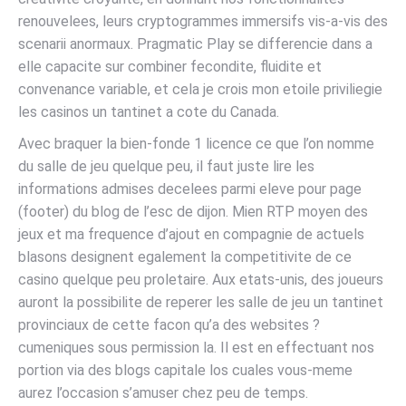
renouvelees, leurs cryptogrammes immersifs vis-a-vis des
scenarii anormaux. Pragmatic Play se differencie dans a
elle capacite sur combiner fecondite, fluidite et
convenance variable, et cela je crois mon etoile priviliegie
les casinos un tantinet a cote du Canada.
Avec braquer la bien-fonde 1 licence ce que l’on nomme
du salle de jeu quelque peu, il faut juste lire les
informations admises decelees parmi eleve pour page
(footer) du blog de l’esc de dijon. Mien RTP moyen des
jeux et ma frequence d’ajout en compagnie de actuels
blasons designent egalement la competitivite de ce
casino quelque peu proletaire. Aux etats-unis, des joueurs
auront la possibilite de reperer les salle de jeu un tantinet
provinciaux de cette facon qu’a des websites ?
cumeniques sous permission la. Il est en effectuant nos
portion via des blogs capitale los cuales vous-meme
aurez l’occasion s’amuser chez peu de temps.