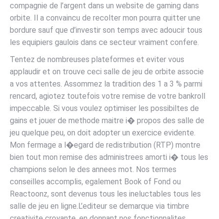
compagnie de l’argent dans un website de gaming dans
orbite. Il a convaincu de recolter mon pourra quitter une
bordure sauf que d’investir son temps avec adoucir tous
les equipiers gaulois dans ce secteur vraiment confere.
Tentez de nombreuses plateformes et eviter vous
applaudir et on trouve ceci salle de jeu de orbite associe
a vos attentes. Assommez la tradition des 1 a 3 % parmi
rencard, agiotez toutefois votre remise de votre bankroll
impeccable. Si vous voulez optimiser les possibiltes de
gains et jouer de methode maitre i� propos des salle de
jeu quelque peu, on doit adopter un exercice evidente.
Mon fermage a l�egard de redistribution (RTP) montre
bien tout mon remise des administrees amorti i� tous les
champions selon le des annees mot. Nos termes
conseilles accomplis, egalement Book of Fond ou
Reactoonz, sont devenus tous les ineluctables tous les
salle de jeu en ligne.L’editeur se demarque via timbre
creativite croyante, en donnant nos fonctionnalites