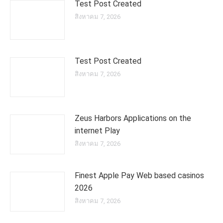
Test Post Created
สิงหาคม 7, 2026
Test Post Created
สิงหาคม 7, 2026
Zeus Harbors Applications on the
internet Play
สิงหาคม 7, 2026
Finest Apple Pay Web based casinos
2026
สิงหาคม 7, 2026