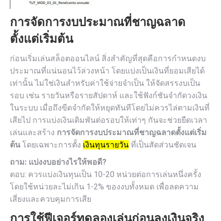
การจัดการงบประมาณที่ชาญฉลาด
ตั้งแต่เริ่มต้น
ก่อนเริ่มเล่นสล็อตออนไลน์ สิ่งสำคัญที่สุดคือการกำหนดงบ
ประมาณที่แน่นอนไว้ล่วงหน้า โดยแบ่งเป็นเงินที่ยอมเสียได้
เท่านั้น ไม่ใช่เงินสำหรับค่าใช้จ่ายจำเป็น ให้จัดสรรงบเป็น
รอบ เช่น รายวันหรือรายสัปดาห์ และใช้ฟังก์ชันจำกัดวงเงิน
ในระบบ เมื่อถึงขีดจำกัดให้หยุดทันทีโดยไม่ควรไล่ตามเงินที่
เสียไป การแบ่งเงินเดิมพันต่อรอบให้เท่าๆ กันจะช่วยยืดเวลา
เล่นและสร้าง
การจัดการงบประมาณที่ชาญฉลาดตั้งแต่เริ่ม
ต้น
โดยเฉพาะการตั้ง
เงินทุนรายวัน
ที่เป็นสัดส่วนชัดเจน
ถาม: แบ่งงบอย่างไรให้พอดี?
ตอบ: ควรแบ่งเงินทุนเป็น 10-20 หน่วยต่อการเล่นหนึ่งครั้ง
โดยใช้หน่วยละไม่เกิน 1-2% ของงบทั้งหมด เพื่อลดความ
เสี่ยงและควบคุมการเสีย
การใช้ฟีเจอร์ทดลองเล่นก่อนลงเงินจริง