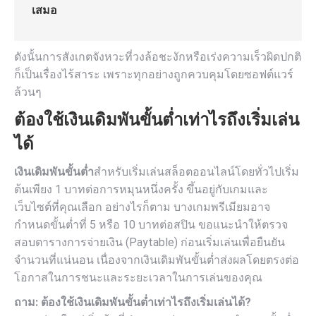
เสมอ
ดังนั้นการสังเกตจังหวะที่วงล้อชะงักหรือเร่งความเร็วผิดปกติ
ก็เป็นเรื่องไร้สาระ เพราะทุกอย่างถูกควบคุมโดยซอฟต์แวร์
ล้วนๆ
ต้องใช้เงินเดิมพันขั้นต่ำเท่าไรถึงเริ่มเล่น
ได้
เงินเดิมพันขั้นต่ำ
สำหรับเริ่มเล่นสล็อตออนไลน์โดยทั่วไปเริ่ม
ต้นเพียง 1 บาทต่อการหมุนหนึ่งครั้ง ขึ้นอยู่กับเกมและ
เว็บไซต์ที่คุณเลือก อย่างไรก็ตาม บางเกมพรีเมียมอาจ
กำหนดขั้นต่ำที่ 5 หรือ 10 บาทต่อสปิน ขอแนะนำให้ตรวจ
สอบตารางการจ่ายเงิน (Paytable) ก่อนเริ่มเล่นเพื่อยืนยัน
จำนวนที่แน่นอน เนื่องจากเงินเดิมพันขั้นต่ำส่งผลโดยตรงต่อ
โอกาสในการชนะและระยะเวลาในการเล่นของคุณ
ถาม: ต้องใช้เงินเดิมพันขั้นต่ำเท่าไรถึงเริ่มเล่นได้?