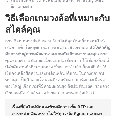
ใช้ฟรีสปินจากโปรสะสมแต้มเพื่อลุ้นรางวัลใหญ่โดยไม่
ต้องเสี่ยงเงิน
วิธีเลือกเกมวงล้อที่เหมาะกับ
สไตล์คุณ
การเลือกเกมวงล้อที่เหมาะกับสไตล์คุณในสล็อตออนไลน์
เริ่มจากเข้าใจพฤติกรรมการเล่นของตัวเองก่อน
หัวใจสำคัญ
คือการจับคู่ความผันผวนของเกมกับเป้าหมายของคุณ
หาก
คุณชอบความสนุกต่อเนื่องแบบไม่เสี่ยงมาก ให้เลือกสล็อตที่
มีค่าผันผวนต่ำถึงปานกลาง ซึ่งจะแจกโบนัสเล็กแต่ถี่ ทำให้
เงินคงเหลือยืดหยุ่นและเพลิดเพลินได้นาน ในทางกลับกัน
หากคุณเป็นนักล่าแจ็คพอตที่ยอมรับความแห้งแล้งเพื่อรอ
ของใหญ่ เลือกเกมที่มีค่าผันผวนสูง ซึ่งเดิมพันแต่ละรอบอาจ
เงียบแต่เมื่อเข้าเส้นทางจ่ายผลตอบแทนจะคุ้มค่ากว่า
เรื่องที่มือใหม่มักมองข้ามคือการเช็ค RTP และ
ตารางจ่ายเงิน เพราะไม่ใช่ทุกวงล้อที่ถูกออกแบบมา