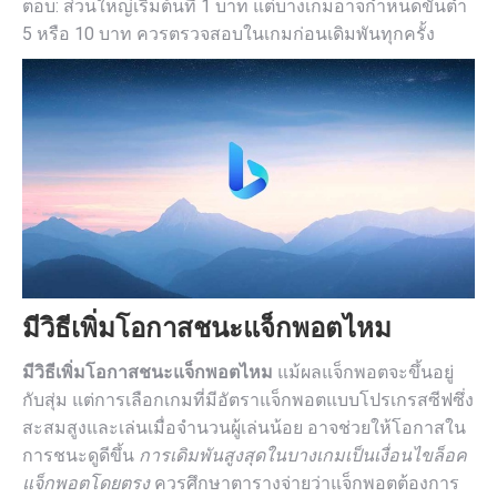
ตอบ: ส่วนใหญ่เริ่มต้นที่ 1 บาท แต่บางเกมอาจกำหนดขั้นต่ำ
5 หรือ 10 บาท ควรตรวจสอบในเกมก่อนเดิมพันทุกครั้ง
มีวิธีเพิ่มโอกาสชนะแจ็กพอตไหม
มีวิธีเพิ่มโอกาสชนะแจ็กพอตไหม
แม้ผลแจ็กพอตจะขึ้นอยู่
กับสุ่ม แต่การเลือกเกมที่มีอัตราแจ็กพอตแบบโปรเกรสซีฟซึ่ง
สะสมสูงและเล่นเมื่อจำนวนผู้เล่นน้อย อาจช่วยให้โอกาสใน
การชนะดูดีขึ้น
การเดิมพันสูงสุดในบางเกมเป็นเงื่อนไขล็อค
แจ็กพอตโดยตรง
ควรศึกษาตารางจ่ายว่าแจ็กพอตต้องการ