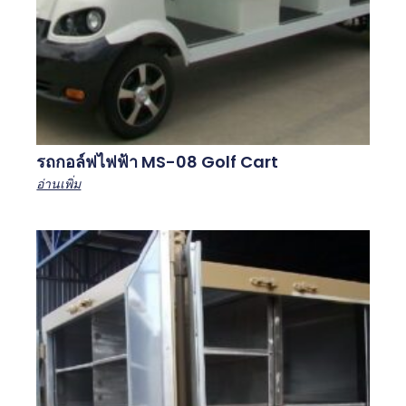
รถกอล์ฟไฟฟ้า MS-08 Golf Cart
อ่านเพิ่ม