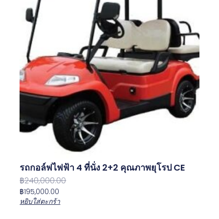
รถกอล์ฟไฟฟ้า 4 ที่นั่ง 2+2 คุณภาพยุโรป CE
฿
240,000.00
฿
195,000.00
หยิบใส่ตะกร้า