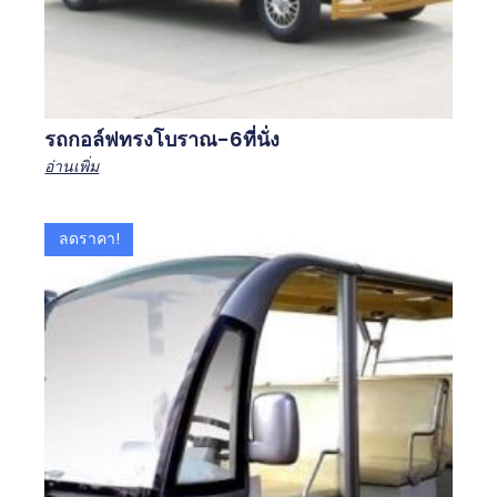
รถกอล์ฟทรงโบราณ-6ที่นั่ง
อ่านเพิ่ม
ลดราคา!