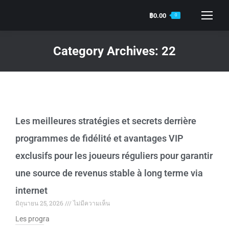
฿
0.00
0
Category Archives:
22
You are here:
Les meilleures stratégies et secrets derrière
programmes de fidélité et avantages VIP
exclusifs pour les joueurs réguliers pour garantir
une source de revenus stable à long terme via
internet
มิถุนายน 25, 2026
ไม่มีความเห็น
Les progra