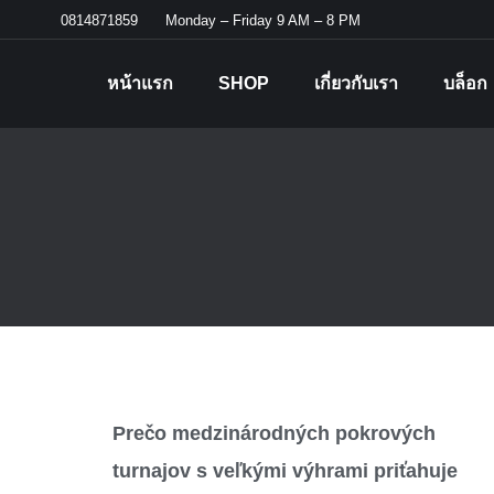
0814871859
Monday – Friday 9 AM – 8 PM
หน้าแรก
SHOP
เกี่ยวกับเรา
บล็อก
Prečo medzinárodných pokrových
turnajov s veľkými výhrami priťahuje