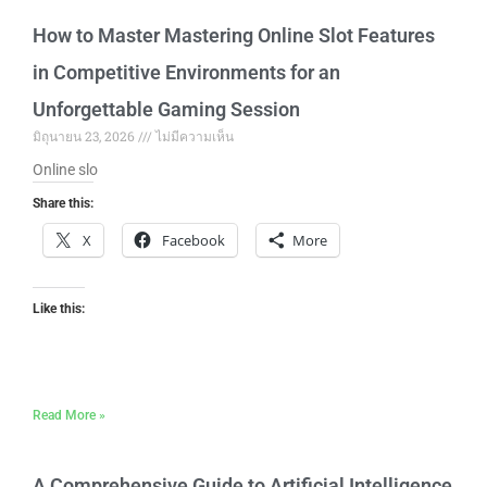
How to Master Mastering Online Slot Features
in Competitive Environments for an
Unforgettable Gaming Session
มิถุนายน 23, 2026
ไม่มีความเห็น
Online slo
Share this:
X
Facebook
More
Like this:
Read More »
A Comprehensive Guide to Artificial Intelligence